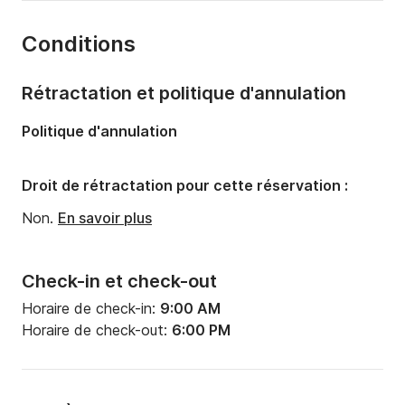
Année:
2021
Conditions
Capacité à bord:
8 personnes
Nombre de cabines:
1
Rétractation et politique d'annulation
Nombre de couchages:
2
Politique d'annulation
Nombre de salles de bains:
1
Droit de rétractation pour cette réservation :
Non.
En savoir plus
Check-in et check-out
Horaire de check-in:
9:00 AM
Horaire de check-out:
6:00 PM