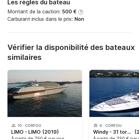
Les règles du bateau
Montant de la caution:
500 €
?
Carburant inclus dans le prix:
Non
Vérifier la disponibilité des bateaux
similaires
10
·
CORFOU
4
·
CORFOU
LIMO - LIMO
(2019)
Windy - 31 tornado
(
À partir de
750 € par jour
À partir de
750 € par 