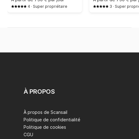
4
·
Super propriétaire
3
·
Super propri
À PROPOS
À propos de Scansail
Politique de confidentialité
Politique de cookies
CGU