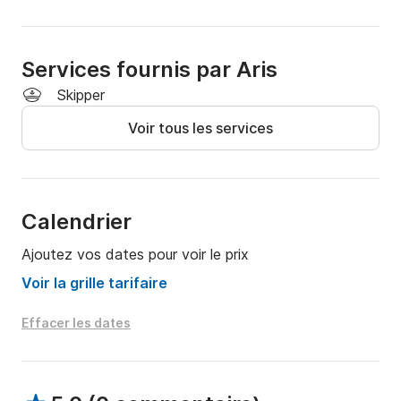
- Collation légère (assiette de fruits ou tartes 
traditionnelles fraîches)

Services fournis par Aris
- Équipement de plongée avec tuba, paddle et 
Skipper
serviettes propres.
Voir tous les services
Calendrier
Ajoutez vos dates pour voir le prix
Voir la grille tarifaire
Effacer les dates