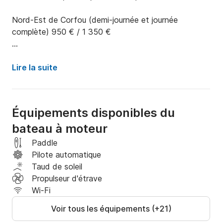
Nord-Est de Corfou (demi-journée et journée 
complète) 950 € / 1 350 €

Sivota (journée complète) 1 550 €

Lire la suite
Îles Diapontia (journée complète) 1 800 €

Ouest de Corfou (journée complète) 1 800 €

Équipements disponibles du
bateau à moteur
Croisière au coucher du soleil (2/3 heures) 500 € / 
700 €

Paddle
Pilote automatique
Les excursions comprennent :

Taud de soleil
Propulseur d'étrave
- Équipage, carburant, TVA 24 %

Wi-Fi
Voir tous les équipements (+21)
- Bière, vin, boissons sans alcool
