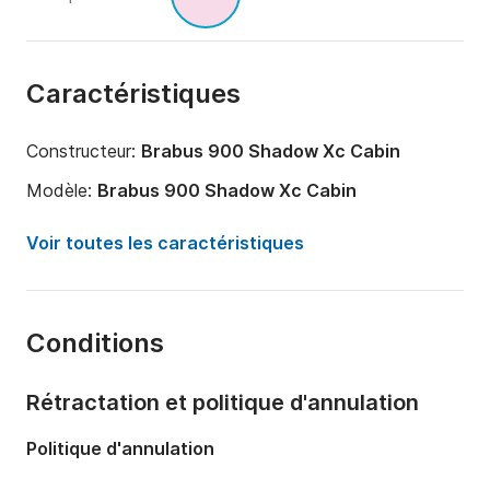
Caractéristiques
Constructeur:
Brabus 900 Shadow Xc Cabin
Modèle:
Brabus 900 Shadow Xc Cabin
Puissance moteur:
900cv
Voir toutes les caractéristiques
Longueur:
12m
Année:
2022
Conditions
Capacité à bord:
12 personnes
Nombre de cabines:
1
Rétractation et politique d'annulation
Nombre de couchages:
1
Politique d'annulation
Nombre de salles de bains:
1