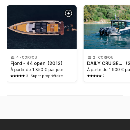
4
·
CORFOU
2
·
CORFOU
Fjord - 44 open
(2012)
DAILY CRUISES FROM CORFU - SAXDOR 320GTC
(
À partir de
1 850 € par jour
À partir de
1 900 € pa
3
·
Super propriétaire
2