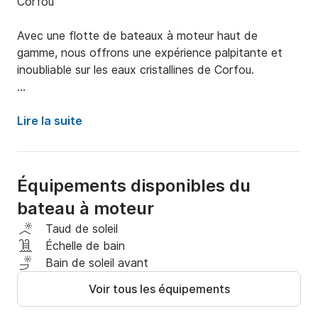
Corfou

Avec une flotte de bateaux à moteur haut de 
gamme, nous offrons une expérience palpitante et 
inoubliable sur les eaux cristallines de Corfou.

Que vous soyez un plaisancier chevronné ou un 
aventurier débutant, nous avons le bateau parfait 
Lire la suite
pour vous.

Qu'il s'agisse de navires compacts et agiles pour des 
Équipements disponibles du
voyages rapides ou de bateaux spacieux et luxueux 
bateau à moteur
pour des excursions prolongées, les bateaux de la 
société sont entretenus selon les normes les plus 
Taud de soleil
élevées et équipés de toutes les dernières 
Échelle de bain
fonctionnalités de sécurité pour assurer une conduite 
Bain de soleil avant
confortable et sans souci.

Voir tous les équipements
Le service client est primordial. Le personnel amical et 