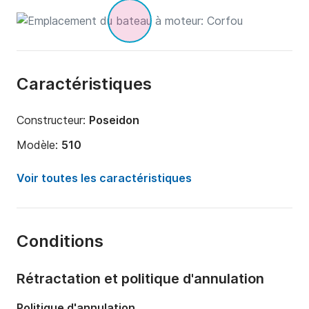
Caractéristiques
Constructeur:
Poseidon
Modèle:
510
Puissance moteur:
60cv
Voir toutes les caractéristiques
Longueur:
5.5m
Année:
2016
Conditions
Capacité à bord:
8 personnes
Rétractation et politique d'annulation
Politique d'annulation