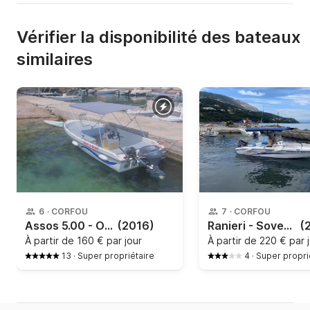
Vérifier la disponibilité des bateaux
similaires
6
·
CORFOU
7
·
CORFOU
Assos 5.00 - Open
(2016)
Ranieri - Soverato
(
À partir de
160 € par jour
À partir de
220 € par 
13
·
Super propriétaire
4
·
Super propri