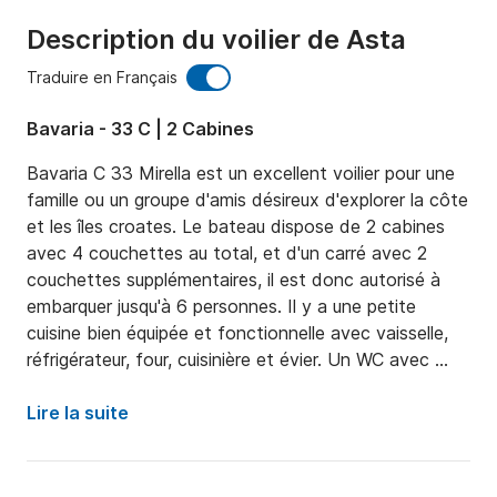
Description du voilier de Asta
Traduire en Français
Bavaria - 33 C | 2 Cabines
Bavaria C 33 Mirella est un excellent voilier pour une 
famille ou un groupe d'amis désireux d'explorer la côte 
et les îles croates. Le bateau dispose de 2 cabines 
avec 4 couchettes au total, et d'un carré avec 2 
couchettes supplémentaires, il est donc autorisé à 
embarquer jusqu'à 6 personnes. Il y a une petite 
cuisine bien équipée et fonctionnelle avec vaisselle, 
réfrigérateur, four, cuisinière et évier. Un WC avec 
douche, eau chaude et froide est également à votre 
disposition. Radio/CD/lecteur USB sont à bord, vous 
Lire la suite
pouvez donc écouter de la musique en naviguant.

Mirella est basée à la marina Dalmacija, à moins de 15 