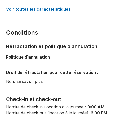
Année:
2013
Voir toutes les caractéristiques
Capacité à bord:
6 personnes
Nombre de cabines:
2
Conditions
Nombre de couchages:
6
Nombre de salles de bains:
1
Rétractation et politique d'annulation
Longueur:
9.99m
Politique d'annulation
Largeur:
3.42m
Tirant d'eau:
1.95m
Droit de rétractation pour cette réservation :
Puissance moteur:
28cv
Non.
En savoir plus
Check-in et check-out
Horaire de check-in (location à la journée):
9:00 AM
Horaire de check-out (location à la journée):
6:00 PM