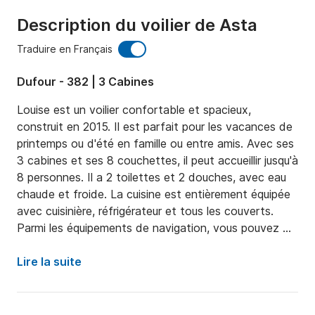
Description du voilier de Asta
Traduire en Français
Dufour - 382 | 3 Cabines
Louise est un voilier confortable et spacieux, 
construit en 2015. Il est parfait pour les vacances de 
printemps ou d'été en famille ou entre amis. Avec ses 
3 cabines et ses 8 couchettes, il peut accueillir jusqu'à 
8 personnes. Il a 2 toilettes et 2 douches, avec eau 
chaude et froide. La cuisine est entièrement équipée 
avec cuisinière, réfrigérateur et tous les couverts. 
Parmi les équipements de navigation, vous pouvez 
trouver un livre de pilote, un traceur et une carte dans 
le cockpit, un baromètre, un compas de relèvement, 
Lire la suite
un sondeur, VHF, des jumelles, un indicateur de 
vitesse, des cartes de navigation, un indicateur de 
vent, un compas, un pilote automatique et un 