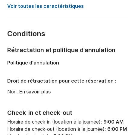
Année:
2015
Voir toutes les caractéristiques
Capacité à bord:
8 personnes
Nombre de cabines:
3
Conditions
Nombre de couchages:
8
Nombre de salles de bains:
2
Rétractation et politique d'annulation
Longueur:
11.23m
Politique d'annulation
Largeur:
3.85m
Tirant d'eau:
1.9m
Droit de rétractation pour cette réservation :
Puissance moteur:
40cv
Non.
En savoir plus
Check-in et check-out
Horaire de check-in (location à la journée):
9:00 AM
Horaire de check-out (location à la journée):
6:00 PM