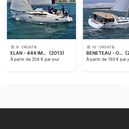
8
·
CROATIE
10
·
CROATIE
ELAN - 444 IMPRESSION
(2013)
BENETEAU - OCEANIS 45
(
À partir de
204 € par jour
À partir de
193 € par 