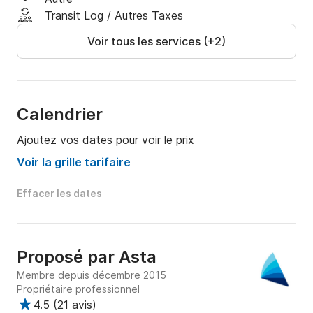
l'une des plus belles destinations de voile de Croatie 
Transit Log / Autres Taxes
et de la Méditerranée.

Voir tous les services (+2)
En ce qui concerne les informations sur le bateau, le 
positionnement géographique et l'itinéraire, les prix et 
l'équipement, veuillez nous contacter via Click&Boat 
et nous ferons de notre mieux pour répondre à vos 
Calendrier
besoins.
Ajoutez vos dates pour voir le prix
Voir la grille tarifaire
Effacer les dates
Proposé par
Asta
Membre depuis décembre 2015
Propriétaire professionnel
4.5
(
21 avis
)