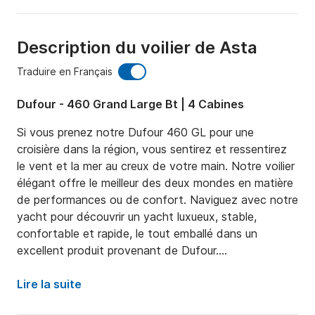
Description du voilier de Asta
Traduire en Français
Dufour - 460 Grand Large Bt | 4 Cabines
Si vous prenez notre Dufour 460 GL pour une 
croisière dans la région, vous sentirez et ressentirez 
le vent et la mer au creux de votre main. Notre voilier 
élégant offre le meilleur des deux mondes en matière 
de performances ou de confort. Naviguez avec notre 
yacht pour découvrir un yacht luxueux, stable, 
confortable et rapide, le tout emballé dans un 
excellent produit provenant de Dufour.

L'extérieur du yacht est équipé selon les normes 
Lire la suite
d'équipement et de sécurité les plus élevées, rendant 