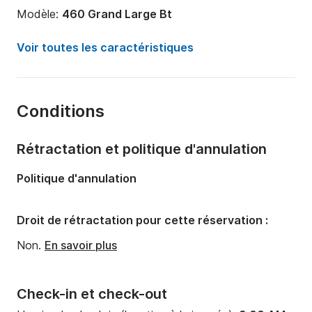
Modèle:
460 Grand Large Bt
Année:
2018
Voir toutes les caractéristiques
Capacité à bord:
10 personnes
Nombre de cabines:
4
Conditions
Nombre de couchages:
10
Nombre de salles de bains:
4
Rétractation et politique d'annulation
Longueur:
14.15m
Politique d'annulation
Largeur:
4.5m
Tirant d'eau:
2.2m
Droit de rétractation pour cette réservation :
Puissance moteur:
55cv
Non.
En savoir plus
Check-in et check-out