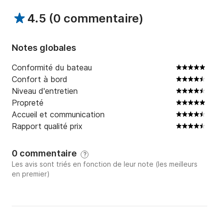
consommation varie en fonction de la distance, de 
4.5
(
0 commentaire
)
l'utilisation du bateau, des éventuels remorquages et 
des conditions météorologiques.

Notes globales
Consommation moyenne (en utilisation normale pour 
la navigation de plaisance) :

Conformité du bateau
Confort à bord
- Frais de skipper (le cas échéant)

Niveau d'entretien
Propreté
- Dommages ou défauts du bateau ou de son 
Accueil et communication
équipement pendant la période de location !
Rapport qualité prix
0 commentaire
?
Les avis sont triés en fonction de leur note (les meilleurs
en premier)