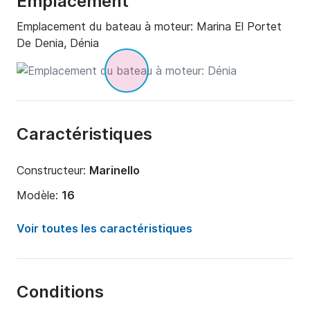
Emplacement
Emplacement du bateau à moteur:
Marina El Portet
De Denia, Dénia
Caractéristiques
Constructeur:
Marinello
Modèle:
16
Puissance moteur:
70cv
Voir toutes les caractéristiques
Longueur:
5m
Année:
2017
Conditions
Capacité à bord:
6 personnes