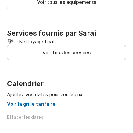
Voir tous les équipements
- Capacité autorisée à bord : 6 personnes

- Capacité recommandée à bord : 5 personnes

- Longueur : 5,00 m

Services fournis par Sarai
Nettoyage final
- Année du bateau : 2017

Voir tous les services
Caution : 450 € (carte de crédit requise)

# Inclus dans le prix :

Calendrier
- TVA

Ajoutez vos dates pour voir le prix
- Amarrage au port d'attache

- Nettoyage final

Voir la grille tarifaire
# Non inclus dans le prix :

Effacer les dates
- Carburant (livré plein et rendu plein). La 