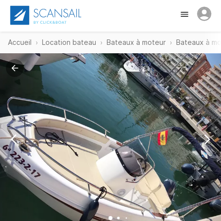
Accueil
Location bateau
Bateaux à moteur
Bateaux à mo