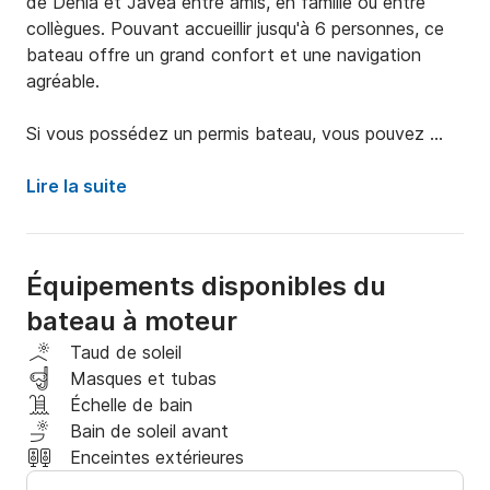
de Dénia et Jávea entre amis, en famille ou entre 
collègues. Pouvant accueillir jusqu'à 6 personnes, ce 
bateau offre un grand confort et une navigation 
agréable.

Si vous possédez un permis bateau, vous pouvez 
louer le bateau et le piloter vous-même.

Lire la suite
Si vous n'avez pas de permis, vous pouvez louer le 
bateau avec un skipper qui vous emmènera sur les 
plus beaux itinéraires pour une excursion inoubliable. 
Équipements disponibles du
Vues magnifiques sur Dénia et Jávea, baignade dans 
bateau à moteur
des eaux cristallines et une sortie en mer 
exceptionnelle vous attendent. Les bouées tractées, 
Taud de soleil
les planches et les skis nautiques ne sont pas 
Masques et tubas
autorisés à bord.

Échelle de bain
Bain de soleil avant
-------------------------

Enceintes extérieures