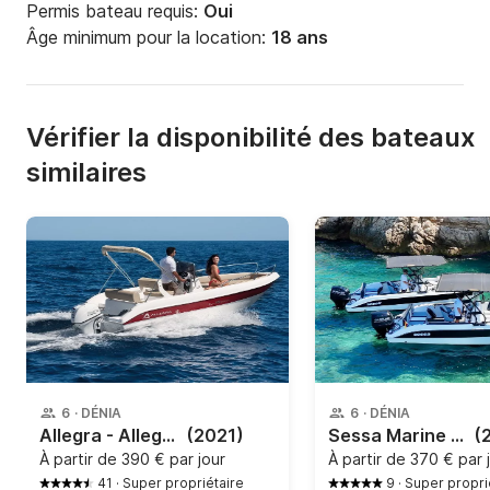
Permis bateau requis:
Oui
Âge minimum pour la location:
18 ans
Vérifier la disponibilité des bateaux
similaires
6
·
DÉNIA
6
·
DÉNIA
Allegra - Allegra18open
(2021)
Sessa Marine - Key Largo
(
À partir de
390 € par jour
À partir de
370 € par 
41
·
Super propriétaire
9
·
Super propri