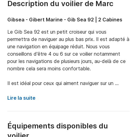
Description du voilier de Marc
Gibsea - Gibert Marine - Gib Sea 92 | 2 Cabines
Le Gib Sea 92 est un petit croiseur qui vous 
permettra de naviguer au plus bas prix. Il est adapté à 
une navigation en équipage réduit. Nous vous 
conseillons d'être 4 ou 6 sur ce voilier notamment 
pour les navigations de plusieurs jours, au-delà de ce 
nombre cela sera moins confortable. 

Il est idéal pour ceux qui aiment naviguer sur un 
bateau simple sans se soucier d'avoir le bateau de 
l'année. C'est un voilier de 1986 cependant nous 
Lire la suite
naviguons régulièrement avec et l'entretien est fait 
par nos propres soins. Ses 9,20m vous feront 
découvrir ou redécouvrir les îles anglo-normandes et 
Équipements disponibles du
les côtes normandes ! 

voilier