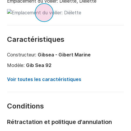
Emplacement du voilier:
Diélette, Diélette
Caractéristiques
Constructeur:
Gibsea - Gibert Marine
Modèle:
Gib Sea 92
Année:
1986
Voir toutes les caractéristiques
Capacité à bord:
6 personnes
Nombre de cabines:
2
Conditions
Nombre de couchages:
6
Longueur:
9.2m
Rétractation et politique d'annulation
Largeur:
3.2m