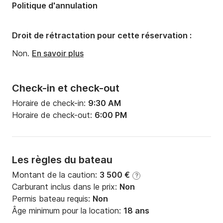
Politique d'annulation
Tirant d'eau:
1.8m
Puissance moteur:
19cv
Droit de rétractation pour cette réservation :
Non.
En savoir plus
Check-in et check-out
Horaire de check-in:
9:30 AM
Horaire de check-out:
6:00 PM
Les règles du bateau
Montant de la caution:
3 500 €
?
Carburant inclus dans le prix:
Non
Permis bateau requis:
Non
Âge minimum pour la location:
18 ans