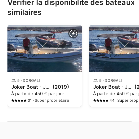
Vérifier la disponibilité des bateaux
similaires
5
·
DORGALI
5
·
DORGALI
Joker Boat - Joker 470
(2019)
Joker Boat - Joker 470
(
À partir de
450 € par jour
À partir de
450 € par 
31
·
Super propriétaire
44
·
Super propr