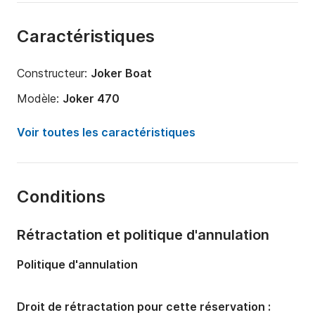
Caractéristiques
Constructeur:
Joker Boat
Modèle:
Joker 470
Puissance moteur:
40cv
Voir toutes les caractéristiques
Longueur:
5m
Année:
2019
Conditions
Capacité à bord:
5 personnes
Rétractation et politique d'annulation
Politique d'annulation
Droit de rétractation pour cette réservation :