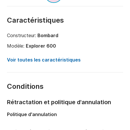
Caractéristiques
Constructeur:
Bombard
Modèle:
Explorer 600
Puissance moteur:
90cv
Voir toutes les caractéristiques
Longueur:
6m
Année:
2011
Conditions
Capacité à bord:
10 personnes
Rétractation et politique d'annulation
Politique d'annulation