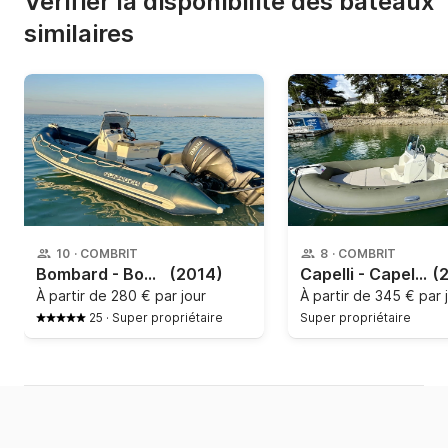
Vérifier la disponibilité des bateaux
similaires
10
·
COMBRIT
8
·
COMBRIT
Bombard - Bombard Sunrider 650
(2014)
Capelli - Capelli Tempest 570
(
À partir de
280 € par jour
À partir de
345 € par 
25
·
Super propriétaire
Super propriétaire