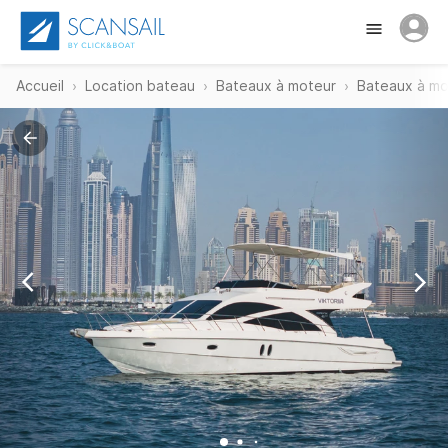
Accueil
Location bateau
Bateaux à moteur
Bateaux à mo