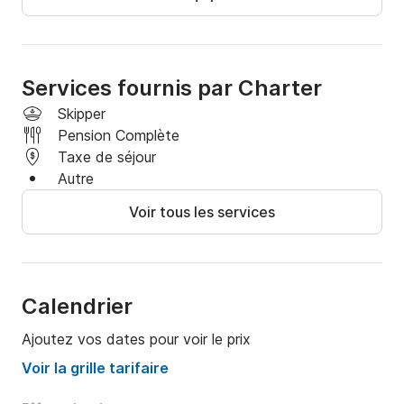
nourriture et des boissons alcoolisées sont 
disponibles sur demande moyennant des frais 
supplémentaires.

Services fournis par Charter
Si vous êtes prêt à profiter au maximum de votre 
Skipper
séjour à Dubaï, contactez-moi via le service de 
Pension Complète
messagerie privée de Click&Boat. Je serai ravi de 
Taxe de séjour
répondre à toutes vos questions et de vous aider à 
Autre
planifier la journée parfaite sur l'eau à bord de ce 
Voir tous les services
magnifique yacht !
Calendrier
Ajoutez vos dates pour voir le prix
Voir la grille tarifaire