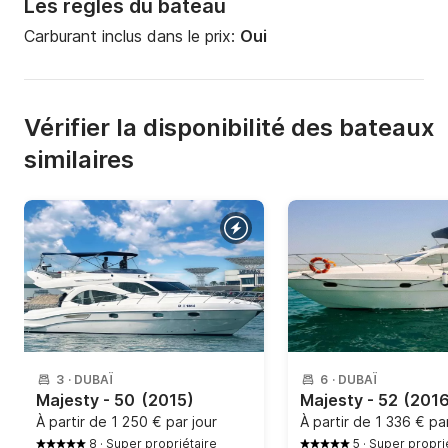
Les règles du bateau
Carburant inclus dans le prix:
Oui
Vérifier la disponibilité des bateaux
similaires
3
·
DUBAÏ
6
·
DUBAÏ
Majesty - 50
(2015)
Majesty - 52
(2016
À partir de
1 250 € par jour
À partir de
1 336 € par
8
·
Super propriétaire
5
·
Super propri