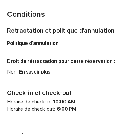
Année:
2008 (Rénové en 2024)
Conditions
Capacité à bord:
12 personnes
Nombre de cabines:
2
Rétractation et politique d'annulation
Nombre de couchages:
1
Politique d'annulation
Nombre de salles de bains:
2
Droit de rétractation pour cette réservation :
Non.
En savoir plus
Check-in et check-out
Horaire de check-in:
10:00 AM
Horaire de check-out:
6:00 PM