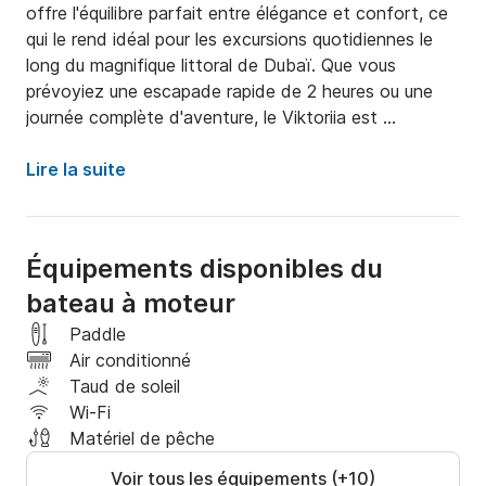
offre l'équilibre parfait entre élégance et confort, ce 
qui le rend idéal pour les excursions quotidiennes le 
long du magnifique littoral de Dubaï. Que vous 
prévoyiez une escapade rapide de 2 heures ou une 
journée complète d'aventure, le Viktoriia est 
entièrement équipé pour accueillir jusqu'à 12 invités, ce 
qui le rend parfait pour des fêtes inoubliables, des 
Lire la suite
réunions de famille ou simplement une croisière 
relaxante.

Équipements disponibles du
Le Viktoriia dispose de magnifiques espaces 
bateau à moteur
extérieurs et intérieurs, conçus dans un souci de luxe. 
Son ponton spacieux et ses sièges confortables 
Paddle
vous permettent de profiter du soleil tout en 
Air conditionné
profitant de la vue. Avec un bimini pour l'ombre, un 
Taud de soleil
réfrigérateur pour garder vos rafraîchissements au 
Wi-Fi
frais et une plateforme de bain pour un accès facile à 
Matériel de pêche
l'eau, chaque détail est conçu pour vous assurer une 
Voir tous les équipements (+10)
expérience mémorable. Pour plus de plaisir, de la 