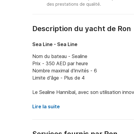
des prestations de qualité.
Description du yacht de Ron
Sea Line - Sea Line
Nom du bateau - Sealine

Prix - 350 AED par heure

Nombre maximal d'invités - 6

Limite d'âge - Plus de 4

Le Sealine Hannibal, avec son utilisation inn
combiné le meilleur du design moderne avec l'ut
Chaque aspect de la conception a une raison d'
Lire la suite
Sealine a toujours eu pour objectif de créer de
à bord de navires distinctifs mais sûrs et en é
Services fournis par Ron