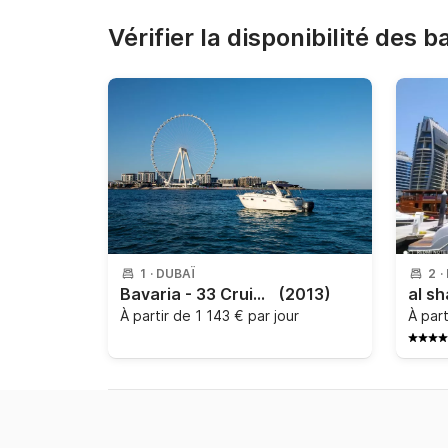
Vérifier la disponibilité des 
1
·
DUBAÏ
2
·
Bavaria - 33 Cruiser
(2013)
al sh
À partir de
1 143 € par jour
À par