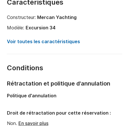
Caractéristiques
Constructeur:
Mercan Yachting
Modèle:
Excursion 34
Puissance moteur:
320cv
Voir toutes les caractéristiques
Longueur:
10.3m
Année:
2024
Conditions
Capacité à bord:
12 personnes
Rétractation et politique d'annulation
Politique d'annulation
Droit de rétractation pour cette réservation :
Non.
En savoir plus