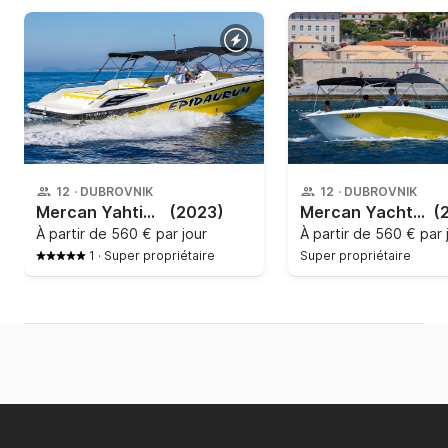
12
·
DUBROVNIK
12
·
DUBROVNIK
Mercan Yahting - Excursion 34
(2023)
Mercan Yachting - Excursion 34
(
À partir de
560 € par jour
À partir de
560 € par 
1
·
Super propriétaire
Super propriétaire