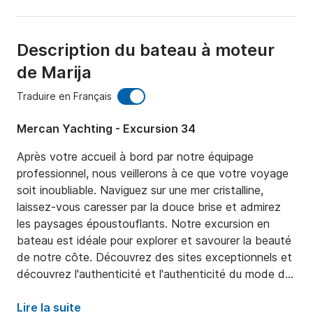
Description du bateau à moteur
de Marija
Traduire en Français
Mercan Yachting - Excursion 34
Après votre accueil à bord par notre équipage 
professionnel, nous veillerons à ce que votre voyage 
soit inoubliable. Naviguez sur une mer cristalline, 
laissez-vous caresser par la douce brise et admirez 
les paysages époustouflants. Notre excursion en 
bateau est idéale pour explorer et savourer la beauté 
de notre côte. Découvrez des sites exceptionnels et 
découvrez l'authenticité et l'authenticité du mode de 
vie dalmate. Nous vous offrons l'occasion de vous 
détendre et de vous immerger dans la beauté de la 
Lire la suite