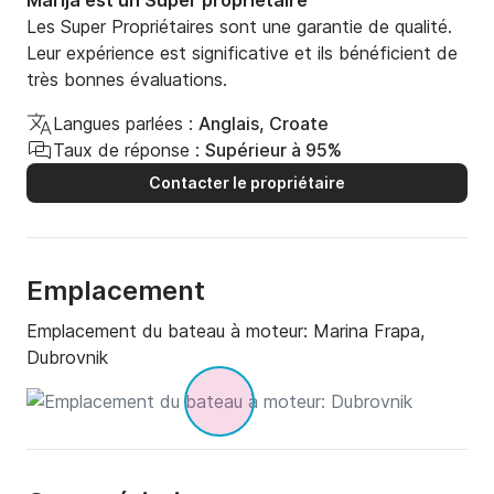
Marija est un Super propriétaire
Suppléments optionnels : nous proposons divers 
Les Super Propriétaires sont une garantie de qualité.
jouets nautiques, dont vous trouverez plus 
Leur expérience est significative et ils bénéficient de
d’informations sur demande. Toutes les activités 
très bonnes évaluations.
nautiques sont à régler sur place.

Langues parlées :
Anglais, Croate
La durée minimale de location est d’une demi-journée.

Taux de réponse :
Supérieur à 95%
Contacter le propriétaire
Pour toute question, n’hésitez pas à me contacter ; 
nous vous répondrons dans les plus brefs délais.

Comme l’a dit George Bernard Shaw : « Ceux qui 
Emplacement
cherchent le paradis sur terre devraient venir à 
Dubrovnik. »

Emplacement du bateau à moteur:
Marina Frapa,
Dubrovnik
À bientôt !