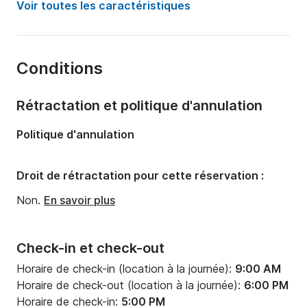
Voir toutes les caractéristiques
Capacité à bord:
7 personnes
Nombre de cabines:
3
Conditions
Nombre de couchages:
7
Nombre de salles de bains:
1
Rétractation et politique d'annulation
Longueur:
9.99m
Politique d'annulation
Largeur:
3.42m
Tirant d'eau:
1.95m
Droit de rétractation pour cette réservation :
Puissance moteur:
28cv
Non.
En savoir plus
Check-in et check-out
Horaire de check-in (location à la journée):
9:00 AM
Horaire de check-out (location à la journée):
6:00 PM
Horaire de check-in:
5:00 PM