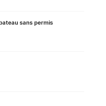
eau et nous vous montrerons l'itinéraire sur la 
bateau sans permis