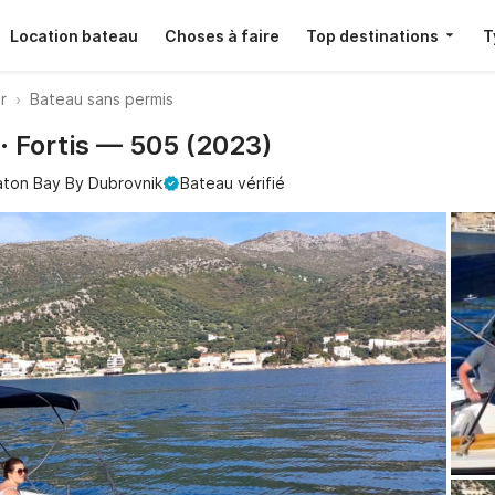
Location bateau
Choses à faire
Top destinations
T
r
Bateau sans permis
· Fortis — 505 (2023)
aton Bay By Dubrovnik
Bateau vérifié