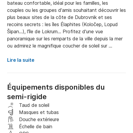
bateau confortable, idéal pour les familles, les 
couples ou les groupes d'amis souhaitant découvrir les 
plus beaux sites de la côte de Dubrovnik et ses 
recoins secrets : les îles Élaphites (Koločep, Lopud 
Šipan…), l'île de Lokrum… Profitez d'une vue 
panoramique sur les remparts de la ville depuis la mer 
ou admirez le magnifique coucher de soleil sur 
l'Adriatique.

Lire la suite
Navigation vers l'île de Mljet sur demande 
uniquement, avec supplément possible.

Équipements disponibles du
Le bateau est très simple et facile à manœuvrer. Si 
semi-rigide
vous possédez un permis bateau valide, vous pouvez 
le louer sans skipper.

Taud de soleil
Masques et tubas
Le carburant et le skipper ne sont pas inclus dans le 
Douche extérieure
prix.

Échelle de bain