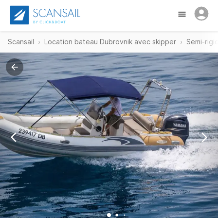
Scansail
Location bateau Dubrovnik avec skipper
Semi-rigi