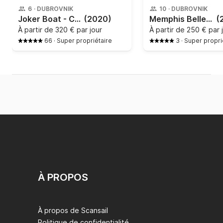
6
·
DUBROVNIK
10
·
DUBROVNIK
Joker Boat - Clubman 21
(2020)
Memphis Belle - B17
(
À partir de
320 € par jour
À partir de
250 € par 
66
·
Super propriétaire
3
·
Super propri
À PROPOS
À propos de Scansail
Politique de confidentialité