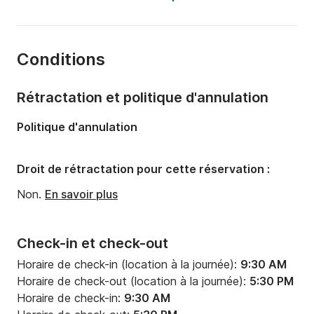
Capacité à bord:
8 personnes
Nombre de cabines:
3
Conditions
Nombre de couchages:
6
Nombre de salles de bains:
2
Rétractation et politique d'annulation
Longueur:
12.5m
Politique d'annulation
Largeur:
12.5m
Tirant d'eau:
1.9m
Droit de rétractation pour cette réservation :
Puissance moteur:
55cv
Non.
En savoir plus
Check-in et check-out
Horaire de check-in (location à la journée):
9:30 AM
Horaire de check-out (location à la journée):
5:30 PM
Horaire de check-in:
9:30 AM