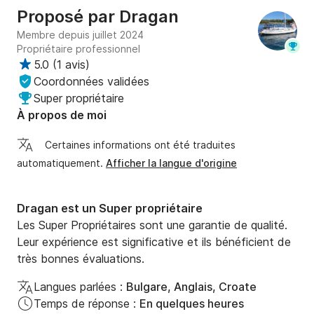
Proposé par
Dragan
souhaitez échapper à l'agitation estivale et découvrir 
la vie locale, rejoignez-moi sur mon Bavaria 40.

Membre depuis juillet 2024
Pour toute question, n'hésitez pas à me contacter au 
Propriétaire professionnel
Click&Boat.
5.0
(
1 avis
)
Coordonnées validées
Super propriétaire
À propos de moi
Certaines informations ont été traduites
automatiquement.
Afficher la langue d'origine
Dragan est un Super propriétaire
Les Super Propriétaires sont une garantie de qualité.
Leur expérience est significative et ils bénéficient de
très bonnes évaluations.
Langues parlées :
Bulgare, Anglais, Croate
Temps de réponse :
En quelques heures