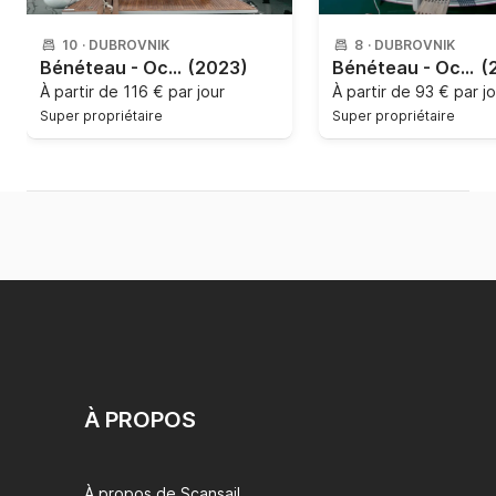
10
·
DUBROVNIK
8
·
DUBROVNIK
Bénéteau - Oceanis 46.1 - 4 cab.
(2023)
Bénéteau - Oceanis 38.1
(
À partir de
116 € par jour
À partir de
93 € par jo
Super propriétaire
Super propriétaire
À PROPOS
À propos de Scansail