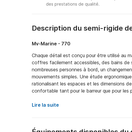
des prestations de qualité.
Description du semi-rigide d
Mv-Marine - 770
Chaque détail est conçu pour être utilisé au
coffres facilement accessibles, des bains de sol
nombreuses personnes à bord, un changement f
mouvements simples. Une étude ergonomique mi
rationalisant les espaces et les dimensions de
confortable tant pour le barreur que pour les p
Profitez de notre MV-Marine 770 RIB sur la 
Lire la suite
baies pour vous détendre ou vivre l'effervesce
wakeboard ou du beignet.
Équipements disponibles du 