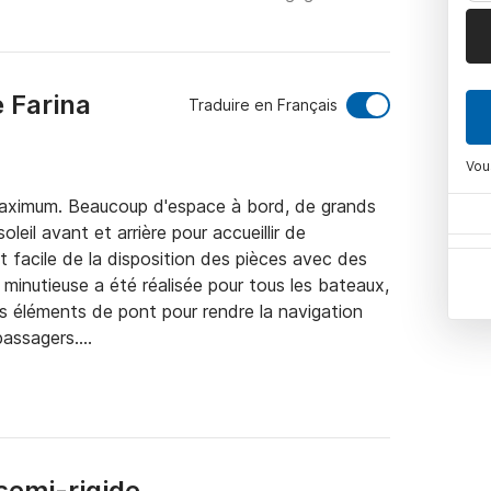
e Farina
Traduire en Français
Vou
 maximum. Beaucoup d'espace à bord, de grands 
eil avant et arrière pour accueillir de 
acile de la disposition des pièces avec des 
nutieuse a été réalisée pour tous les bateaux, 
s éléments de pont pour rendre la navigation 
assagers.

mer de Majorque et découvrez de superbes 
nce et profiter de l'opportunité de faire du 
semi-rigide