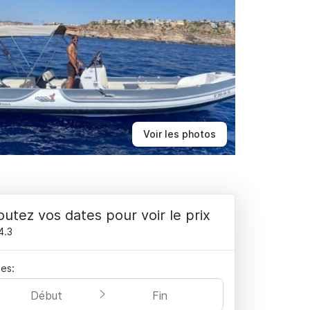
Voir les photos
outez vos dates pour voir le prix
4.3
es:
Début
Fin