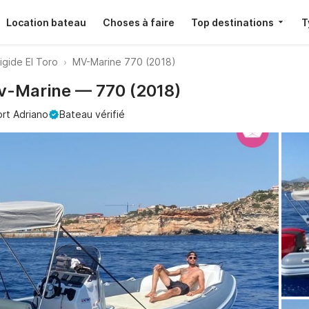
Location bateau
Choses à faire
Top destinations
T
igide El Toro
MV-Marine 770 (2018)
Mv-Marine — 770 (2018)
rt Adriano
Bateau vérifié