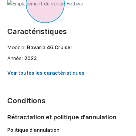
Caractéristiques
Modèle:
Bavaria 46 Cruiser
Année:
2023
Capacité à bord:
8 personnes
Voir toutes les caractéristiques
Nombre de cabines:
4
Nombre de couchages:
8
Conditions
Nombre de salles de bains:
3
Longueur:
14m
Rétractation et politique d'annulation
Largeur:
4m
Politique d'annulation
Tirant d'eau:
1.85m