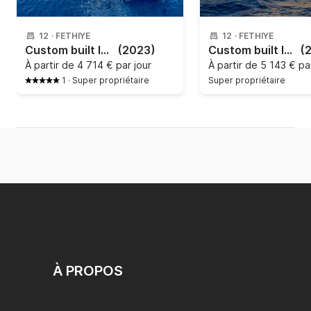
12
·
FETHIYE
12
·
FETHIYE
Custom built luxury motor yacht - trawler with a capacity of 12 people
(2023)
Custom built luxury motor yacht - 2024
(
À partir de
4 714 € par jour
À partir de
5 143 € par
1
·
Super propriétaire
Super propriétaire
À PROPOS