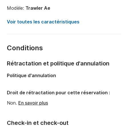
Modèle:
Trawler Ae
Année:
2023
Voir toutes les caractéristiques
Longueur:
26m
Capacité à bord:
12 personnes
Conditions
Équipage:
5 membres
Nombre de cabines:
6
Rétractation et politique d'annulation
Nombre de couchages:
8
Politique d'annulation
Nombre de salles de bains:
6
Puissance moteur:
450cv
Droit de rétractation pour cette réservation :
Non.
En savoir plus
Check-in et check-out