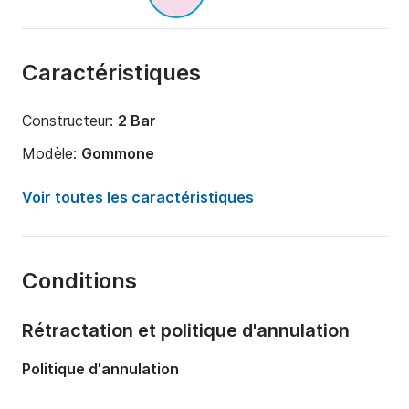
Caractéristiques
Constructeur:
2 Bar
Modèle:
Gommone
Puissance moteur:
40cv
Voir toutes les caractéristiques
Longueur:
5.7m
Année:
2010
Conditions
Capacité à bord:
5 personnes
Rétractation et politique d'annulation
Politique d'annulation