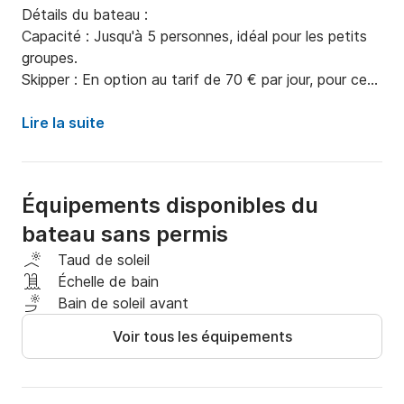
Détails du bateau :

Capacité : Jusqu'à 5 personnes, idéal pour les petits 
groupes.

Skipper : En option au tarif de 70 € par jour, pour ceux 
qui souhaitent une navigation guidée et sécurisée.

Tarifs:

Lire la suite
Carburant : Exclus, calculé sur la base de la 
consommation réelle.

Une expérience inoubliable:

Équipements disponibles du
Profitez de la liberté de naviguer dans les 
bateau sans permis
magnifiques eaux de Forio, en explorant des criques 
cachées et de magnifiques plages. Que vous 
Taud de soleil
choisissiez de conduire vous-même ou avec 
Échelle de bain
l'assistance d'un skipper expert, notre dériveur 2 Bar 
Bain de soleil avant
vous garantira une journée mémorable.
Voir tous les équipements