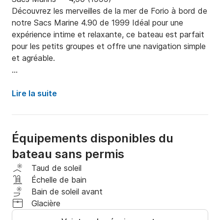
Découvrez les merveilles de la mer de Forio à bord de 
notre Sacs Marine 4.90 de 1999 Idéal pour une 
expérience intime et relaxante, ce bateau est parfait 
pour les petits groupes et offre une navigation simple 
et agréable.

Types de location :

Lire la suite
Location à la journée : Parfait pour accueillir jusqu'à 3 
personnes, idéal pour une journée d'exploration et de 
détente.

Équipements disponibles du
Caractéristiques principales:

bateau sans permis
Location sans permis : Facile à manœuvrer, ne 
Taud de soleil
nécessite pas de permis nautique.

Échelle de bain
Skipper en option : Vous pouvez choisir de naviguer 
Bain de soleil avant
de manière indépendante ou d'ajouter un skipper 
Glacière
expert pour seulement 70 euros.
