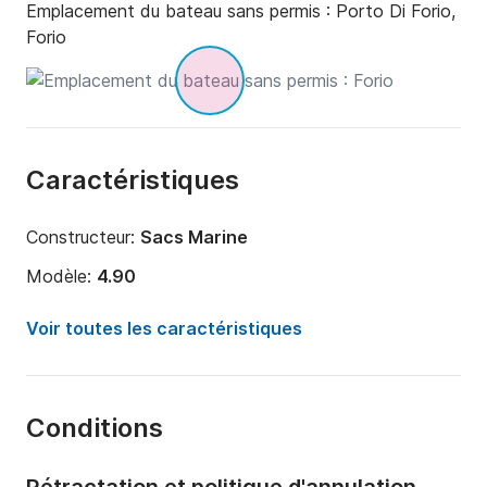
Emplacement du bateau sans permis :
Porto Di Forio,
Forio
Caractéristiques
Constructeur:
Sacs Marine
Modèle:
4.90
Puissance moteur:
40cv
Voir toutes les caractéristiques
Longueur:
4.9m
Année:
1999
Conditions
Capacité à bord:
3 personnes