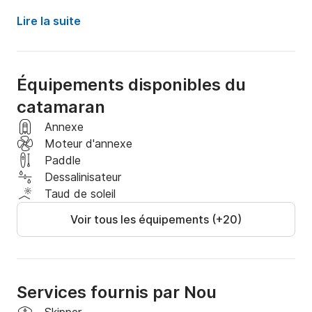
Durée de la croisière : 8 heures

Lire la suite
Départ : Ibiza/Formentera ?️

Équipements disponibles du
INCLUS

catamaran
- 2 paddles/kayaks ??‍♂️ / ?

Annexe
- Équipement ?

Moteur d'annexe
- Annexe ?

Paddle
- Système audio ??

Dessalinisateur
- etc.

Taud de soleil
Voir tous les équipements (+20)
NON INCLUS

- Skipper 200 €/jour

- Carburant : 50 €/jour

Services fournis par Nou
À régler avant l'embarquement
