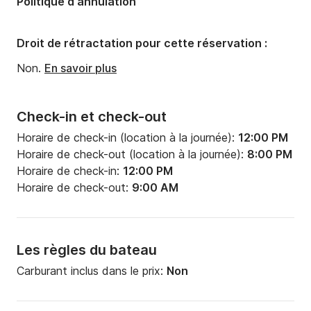
Politique d'annulation
Largeur:
8m
Tirant d'eau:
1.2m
Droit de rétractation pour cette réservation :
Puissance moteur:
60cv
Non.
En savoir plus
Check-in et check-out
Horaire de check-in (location à la journée):
12:00 PM
Horaire de check-out (location à la journée):
8:00 PM
Horaire de check-in:
12:00 PM
Horaire de check-out:
9:00 AM
Les règles du bateau
Carburant inclus dans le prix:
Non