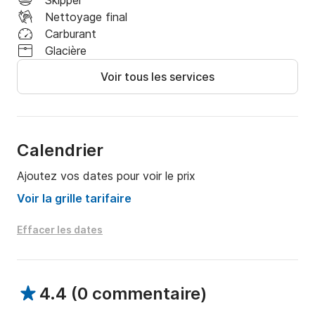
Skipper
Nettoyage final
Uniquement pour les séjours d'une nuit

Carburant
Glacière
- Ménage : 200 €

Voir tous les services
Vivez une expérience inoubliable !

Contactez-nous -> +info✨
Calendrier
Ajoutez vos dates pour voir le prix
Voir la grille tarifaire
Effacer les dates
4.4
(
0 commentaire
)