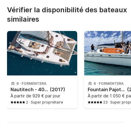
Vérifier la disponibilité des bateaux
similaires
8
·
FORMENTERA
6
·
FORMENTERA
Nautitech - 40 Open
(2017)
Fountain Pajot - Belize 43
(
À partir de
929 € par jour
À partir de
1 050 € pa
2
·
Super propriétaire
23
·
Super propr