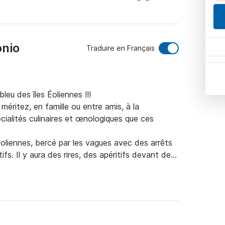
onio
Traduire en Français
eu des îles Éoliennes !!!

ritez, en famille ou entre amis, à la 
ialités culinaires et œnologiques que ces 
oliennes, bercé par les vagues avec des arrêts 
fs. Il y aura des rires, des apéritifs devant des 
à passer ancrées dans des criques magiques sous 
ntastique expérience que nous allons vivre 
mesure près de 14 mètres de long et dispose de 
n. Il peut accueillir 10 personnes mais pour un 
ord, nous avons décidé de ne pas accueillir plus 