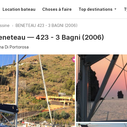
Location bateau
Choses à faire
Top destinations
T
essine
BENETEAU 423 - 3 BAGNI (2006)
Beneteau — 423 - 3 Bagni (2006)
na Di Portorosa