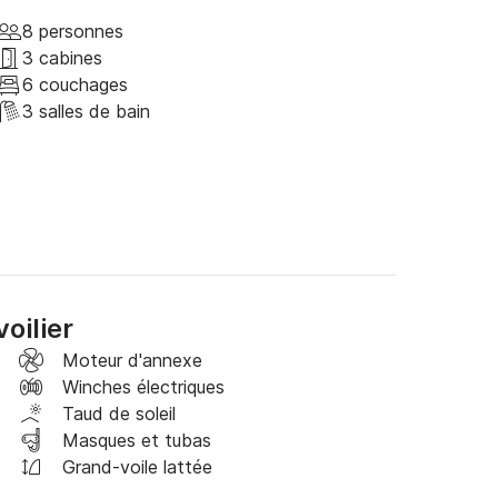
ller dans les trois cabines. Le prix du bateau 
annonce et comprend l'utilisation du bateau. 
8 personnes
re ajoutés à ce montant:

3 cabines
6 couchages
3 salles de bain
ord) Euro 1050 (une semaine)

avec le poêle et les achats quotidiens) 1000 
semaine)

oilier
Moteur d'annexe
Winches électriques
du skipper et de l'hôtesse éventuelle sera 
Taud de soleil
Masques et tubas
Grand-voile lattée