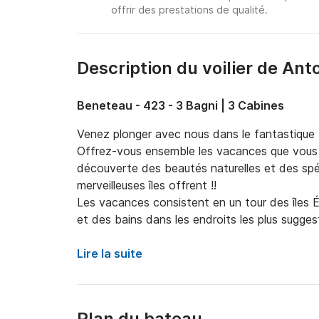
offrir des prestations de qualité.
Description du voilier de Ant
Beneteau - 423 - 3 Bagni | 3 Cabines
Venez plonger avec nous dans le fantastique bl
Offrez-vous ensemble les vacances que vous mé
découverte des beautés naturelles et des spéc
merveilleuses îles offrent !!

Les vacances consistent en un tour des îles É
et des bains dans les endroits les plus suggesti
couchers de soleil spectaculaires, des nuits 
un ciel étoilé. Ceci n'est qu'un indice de la fa
Lire la suite
ensemble. Le bateau est très confortable, il 
3 grandes cabines doubles et de 3 salles de bai
choix privilégiant le confort et la sérénité à b
Plan du bateau