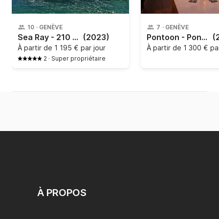
10
·
GENÈVE
7
·
GENÈVE
Sea Ray - 210 SPX
(2023)
Pontoon - Pontoon Boat
(
À partir de
1 195 € par jour
À partir de
1 300 € par
2
·
Super propriétaire
À PROPOS