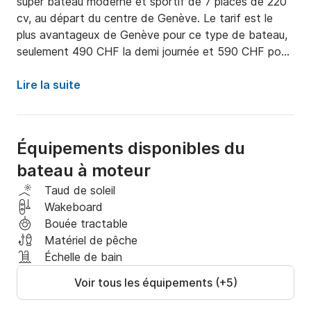
super bateau moderne et sportif de 7 places de 220 
cv, au départ du centre de Genève. Le tarif est le 
plus avantageux de Genève pour ce type de bateau, 
seulement 490 CHF la demi journée et 590 CHF pour 
la journée complète (essence non comprise) sans 
skipper. Possibilité de le louer avec skipper sur 
Lire la suite
demande. Il y a tout ce qu'il vous faut abord: un 
wakeboard, une bouée tractée, une sono USB et 
AUX, une batterie portable pour charger les 
Équipements disponibles du
téléphones ou autres, 7 gilets de sauvetage.

bateau à moteur
Laissez-vous séduire par la liberté de naviguer et 
Taud de soleil
explorez les eaux vastes et captivantes en toute 
Wakeboard
autonomie. 

Bouée tractable
Amarré dans le prestigieux port au centre de Genève. 
Matériel de pêche
Les amateurs de frissons pourront s'essayer au 
Échelle de bain
wakeboard, surfant sur les eaux cristallines avec une 
Voir tous les équipements (+5)
montée d'adrénaline inégalée. Si vous préférez la 
détente, offrez-vous des balades paisibles et des 