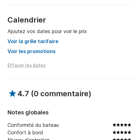
baignades revigorantes au milieu du lac.

Veuillez noter qu'un permis de navigation est impératif 
Calendrier
pour la location de notre bateau à moteur, assurant 
Ajoutez vos dates pour voir le prix
ainsi une expérience sûre et plaisante pour vous et 
vos compagnons d'aventure.

Voir la grille tarifaire
Voir les promotions
N'hésitez pas à me contacter via la messagerie 
Scansail pour plus d'informations. 

Effacer les dates
A bientôt !
4.7
(
0 commentaire
)
Notes globales
Conformité du bateau
Confort à bord