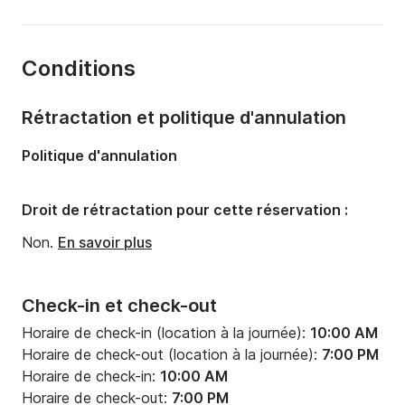
Longueur:
5.88m
Année:
2009
Conditions
Capacité à bord:
7 personnes
Nombre de couchages:
1
Rétractation et politique d'annulation
Politique d'annulation
Droit de rétractation pour cette réservation :
Non.
En savoir plus
Check-in et check-out
Horaire de check-in (location à la journée):
10:00 AM
Horaire de check-out (location à la journée):
7:00 PM
Horaire de check-in:
10:00 AM
Horaire de check-out:
7:00 PM