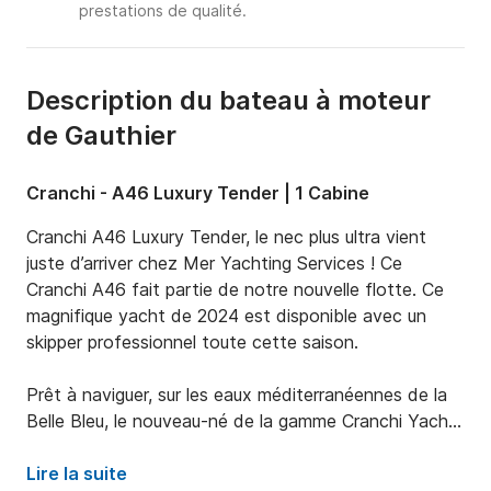
prestations de qualité.
Description du bateau à moteur
de Gauthier
Cranchi - A46 Luxury Tender | 1 Cabine
Cranchi A46 Luxury Tender, le nec plus ultra vient 
juste d’arriver chez Mer Yachting Services ! Ce 
Cranchi A46 fait partie de notre nouvelle flotte. Ce 
magnifique yacht de 2024 est disponible avec un 
skipper professionnel toute cette saison.

Prêt à naviguer, sur les eaux méditerranéennes de la 
Belle Bleu, le nouveau-né de la gamme Cranchi Yachts 
est un tender de luxe de 46 pieds motorisé avec 
deux VOLVO à 480 CV. Ces caractéristiques 
Lire la suite