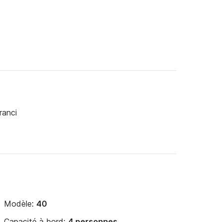
ranci
Modèle:
40
Capacité à bord:
4 personnes