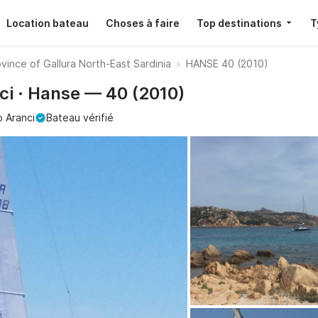
Location bateau
Choses à faire
Top destinations
T
ovince of Gallura North-East Sardinia
HANSE 40 (2010)
ci · Hanse — 40 (2010)
o Aranci
Bateau vérifié