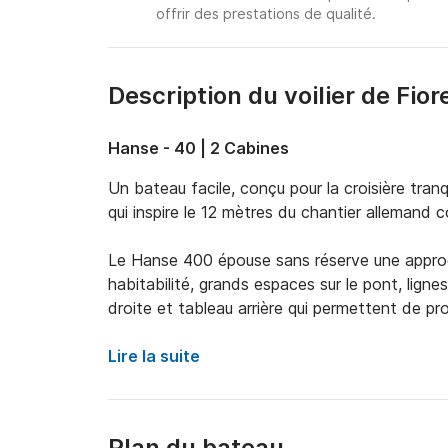
offrir des prestations de qualité.
Description du voilier de Fio
Hanse - 40 | 2 Cabines
Un bateau facile, conçu pour la croisière tranqui
qui inspire le 12 mètres du chantier allemand co
Le Hanse 400 épouse sans réserve une approc
habitabilité, grands espaces sur le pont, ligne
droite et tableau arrière qui permettent de pro
Sale & Pepe est équipé de tous les dispositifs d
Lire la suite
etc. De plus, le jeu de voiles est complété pa
dessalinisateur nous permettra de faire de lon
Plan du bateau