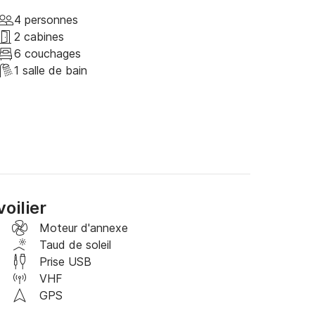
e en tant que coureur et propriétaire j'ai tout 
oteur.....

4 personnes
2 cabines
6 couchages
1 salle de bain
ons !
oilier
Moteur d'annexe
Taud de soleil
Prise USB
VHF
GPS