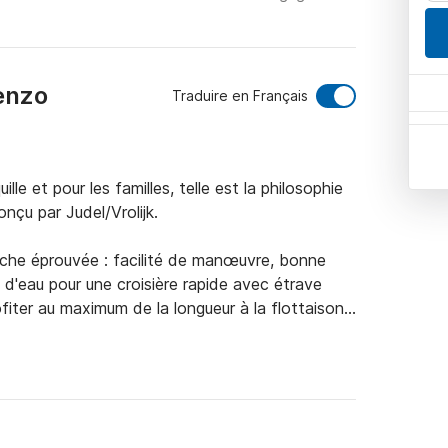
renzo
Traduire en Français
lle et pour les familles, telle est la philosophie 
nçu par Judel/Vrolijk.

he éprouvée : facilité de manœuvre, bonne 
s d'eau pour une croisière rapide avec étrave 
fiter au maximum de la longueur à la flottaison.

e sécurité : radar, epirb, satellite autogonflant, 
r un Gennaker de 125m2 et un Code0. De plus, le 
gues baies.
