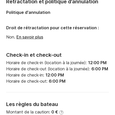
Rétractation et politique d'annulation
Longueur:
13.4m
Politique d'annulation
Largeur:
4.3m
Tirant d'eau:
2.05m
Droit de rétractation pour cette réservation :
Puissance moteur:
75cv
Non.
En savoir plus
Check-in et check-out
Horaire de check-in (location à la journée):
12:00 PM
Horaire de check-out (location à la journée):
6:00 PM
Horaire de check-in:
12:00 PM
Horaire de check-out:
6:00 PM
Les règles du bateau
Montant de la caution:
0 €
?