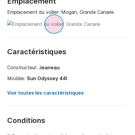
Emplacement
Emplacement du voilier:
Mogan, Grande Canarie
Caractéristiques
Constructeur:
Jeaneau
Modèle:
Sun Odyssey 44I
Année:
2009 (Rénové en 2020)
Voir toutes les caractéristiques
Capacité à bord:
12 personnes
Nombre de cabines:
4
Conditions
Nombre de couchages:
8
Nombre de salles de bains:
2