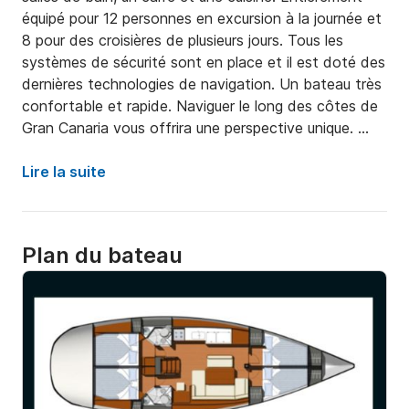
équipé pour 12 personnes en excursion à la journée et 
8 pour des croisières de plusieurs jours. Tous les 
systèmes de sécurité sont en place et il est doté des 
dernières technologies de navigation. Un bateau très 
confortable et rapide. Naviguer le long des côtes de 
Gran Canaria vous offrira une perspective unique. 
Amarré dans le charmant port de Mogán, réputé pour 
ses nombreux restaurants.
Lire la suite
Plan du bateau