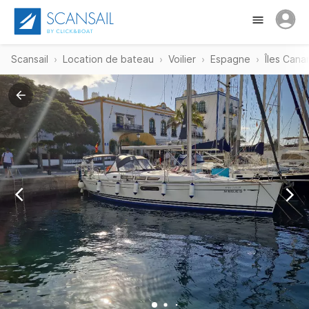
Scansail
Location de bateau
Voilier
Espagne
Îles Cana