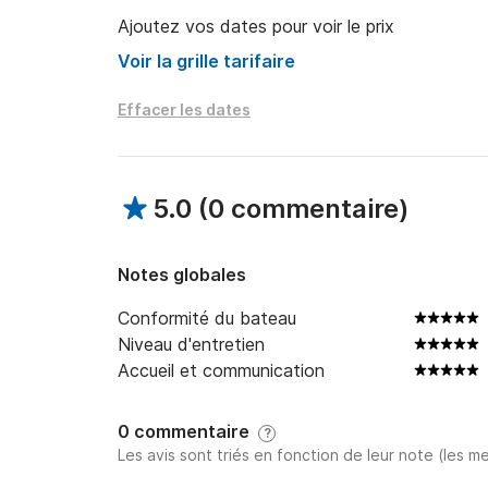
Possibilité de louer sur une demi-journée, navi
Ajoutez vos dates pour voir le prix
Voir la grille tarifaire
Si le jour de la location, la météo ne permet p
soit vous serez intégralement remboursé.

Effacer les dates
Possibilité d'admirer le coucher de soleil à 600
à 800 euros.

5.0
(
0 commentaire
)
Le skipper et le carburant seront payés à bord,
Le prix du carburant dépend de l'itinéraire cho
Notes globales
Conformité du bateau
Pour plus de renseignements, n'hésitez pas à n
Niveau d'entretien
Accueil et communication
À très bientôt !
0 commentaire
?
Les avis sont triés en fonction de leur note (les me