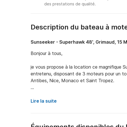
des prestations de qualité.
Description du bateau à mote
Sunseeker - Superhawk 48', Grimaud, 15 M
Bonjour à tous, 

je vous propose à la location ce magnifique S
entretenu, disposant de 3 moteurs pour un to
Antibes, Nice, Monaco et Saint Tropez.

Le bateau peut accueillir jusqu'à 11 personnes +
Il est tout équipé et dispose d'un grand confor
Lire la suite
vous laissera des souvenirs plein la tête. Vous
permettra d'admirer les merveilleuses côtes de 
sentiment de vacances.

Équipements disponibles du 