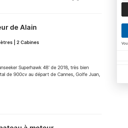
ur de Alain
ètres | 2 Cabines
Vou
unseeker Superhawk 48' de 2018, très bien 
tal de 900cv au départ de Cannes, Golfe Juan, 
 le skipper.

t pour une sortie entre amis ou en famille qui 
 pourrez profiter d'une navigation qui vous 
la Méditerranée et profiter d'un véritable 
bateau à moteur