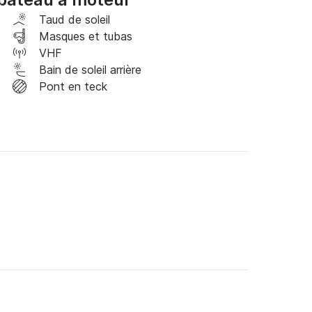
inte Maxime, vous pourrez visiter la petite cité 
Taud de soleil
Baie de Saint Tropez, passer sous les ponts 
Masques et tubas
VHF
 Parc de Saint Tropez. La petite maison de 
Bain de soleil arrière
 villa de Cristina Van Opel(GM owner) avec son 
Pont en teck
l) et de Bernard Arnaud(LVMH, richest man in 


de plage de la Baie de Pampelone, Tahiti Beach 
 Taillat.

Ouest, possibilité d'aller , en 1h20mn, à Port 
s, pour déjeuner à "La Tonnelle" ou bien à "La 
serviettes de bains et matériel de snorkeling.
