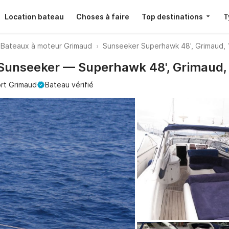
Location bateau
Choses à faire
Top destinations
T
Bateaux à moteur Grimaud
Sunseeker Superhawk 48', Grimaud, 
 Sunseeker — Superhawk 48', Grimaud, 
rt Grimaud
Bateau vérifié