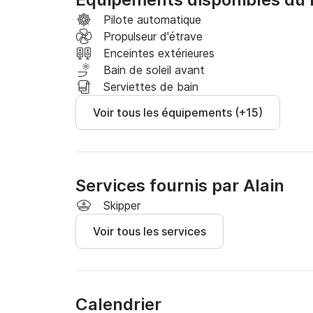
Au départ de Saint Tropez, Port Grimaud ou Sa
Pilote automatique
lacustre de port Grimaud, petite Venise de la 
Propulseur d'étrave
avec le bateau.

Enceintes extérieures
Passer devant les fameuses villas de stars du
Bain de soleil avant
Brigitte Bardot, "La Madrague", la magnifique
Serviettes de bain
Port privé, les villas de Karl Lagerfeld(Chane
Voir tous les équipements (+15)
the world), l'ancienne villa du Roi de Belgique).
Aller déjeuner sur un des fameux restaurants 
et ses délicieux "sea bass in salt crust".

Baignade dans les eaux vertes et bleues de Cap
Services fournis par Alain
Pour ceux qui veulent naviguer plus loin, vers l'
Skipper
Cros et Porquerolles.

Voir tous les services
Ou bien vers l'Est, Cannes et les Iles de Lérin
Guérite". 1h15mn

Sont inclus dans le prix : eaux, boissons soft, 
Calendrier