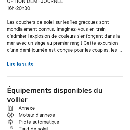
OPTION DEMI-JOURNÉE :

16h-20h30

Les couchers de soleil sur les îles grecques sont 
mondialement connus. Imaginez-vous en train 
d'admirer l'explosion de couleurs s'enfonçant dans la 
mer avec un siège au premier rang ! Cette excursion 
d'une demi-journée est conçue pour les couples, les 
familles, les amis et même vos petits animaux de 
compagnie. C'est un moment d'été à ne manquer 
Lire la suite
sous aucun prétexte !

Nous nous retrouvons dans le vieux port vénitien 
Équipements disponibles du
d'Héraklion (nous pouvons organiser une prise en 
voilier
charge à votre hôtel) et vous accueillons à bord pour 
faire connaissance et vous informer sur la sécurité, la 
Annexe
conduite du bateau et les conseils de navigation ! La 
Moteur d'annexe
destination de notre voyage est l'île à travers l'île ! 
Pilote automatique
Dia! 

Taud de soleil