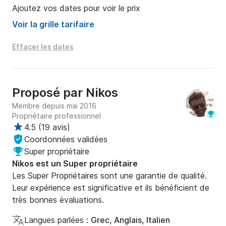
Ajoutez vos dates pour voir le prix
Activez votre corps en nageant dans les eaux 
Voir la grille tarifaire
magnifiques, en faisant de la plongée avec tuba, en 
prenant un bain de soleil ou en vous isolant pour 
Effacer les dates
explorer votre environnement et profiter de dame 
nature. A bord, vous trouverez des rafraîchissements 
et des fruits frais à grignoter !

Proposé par
Nikos
Membre depuis mai 2016
Propriétaire professionnel
POINTS FORTS:

4.5
(
19 avis
)
Coordonnées validées
Le service de prise en charge est disponible 
Super propriétaire
gratuitement depuis Héraklion et ses environs jusqu'à 
Nikos est un Super propriétaire
10 km. Veuillez fournir les détails de votre 
Les Super Propriétaires sont une garantie de qualité.
hébergement. La prise en charge est disponible 
Leur expérience est significative et ils bénéficient de
depuis n'importe quelle partie de la Crète moyennant 
très bonnes évaluations.
des frais supplémentaires. Vous serez contacté dans 
les 24 heures suivant votre réservation concernant le 
Langues parlées :
Grec, Anglais, Italien