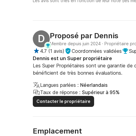
Les avis sont triés en fonction de leur note (les me
Proposé par
Dennis
D
Membre depuis juin 2024
·
Propriétaire pr
4.7
(
1 avis
)
Coordonnées validées
Sup
Dennis est un Super propriétaire
Les Super Propriétaires sont une garantie de qu
bénéficient de très bonnes évaluations.
Langues parlées :
Néerlandais
Taux de réponse :
Supérieur à 95%
Contacter le propriétaire
Emplacement