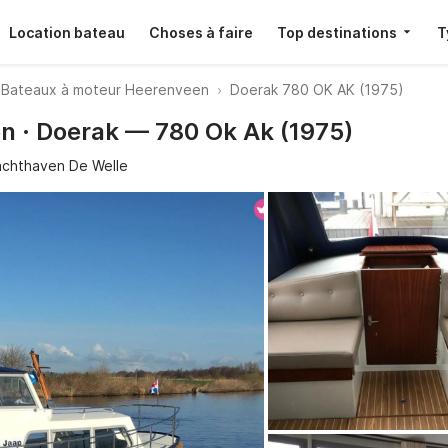
Location bateau
Choses à faire
Top destinations
T
Bateaux à moteur Heerenveen
Doerak 780 OK AK (1975)
n · Doerak — 780 Ok Ak (1975)
achthaven De Welle