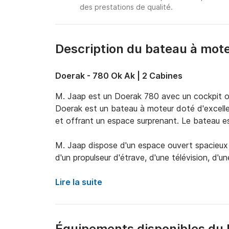
des prestations de qualité.
Description du bateau à mot
Doerak - 780 Ok Ak | 2 Cabines
M. Jaap est un Doerak 780 avec un cockpit ou
Doerak est un bateau à moteur doté d'excellen
et offrant un espace surprenant. Le bateau e
M. Jaap dispose d'un espace ouvert spacieux 
d'un propulseur d'étrave, d'une télévision, d'u
d'une haute balustrade. Cela rend ce bateau à 
débutants.

Lire la suite
Grâce au chauffage à air chaud, ce Doerak 78
bateaux en Frise en début et en fin de saison
l'aise pendant vos vacances en bateau.
Équipements disponibles du 