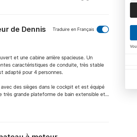
eur de Dennis
Traduire en Français
Vou
vert et une cabine arrière spacieuse. Un 
tes caractéristiques de conduite, très stable 
st adapté pour 4 personnes.

avec des sièges dans le cockpit et est équipé 
ne très grande plateforme de bain extensible et 
moteur particulièrement attractif pour les 
0 est également très adapté à la location de 
, afin que vous soyez toujours au chaud et à 
bateau à moteur