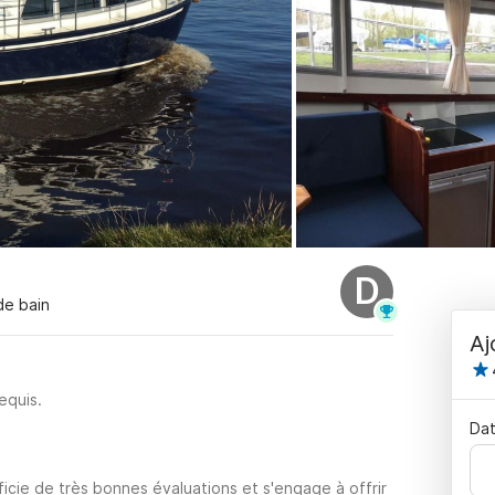
D
 de bain
Aj
equis.
Dat
icie de très bonnes évaluations et s'engage à offrir