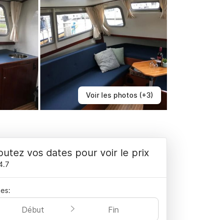
Voir les photos (+3)
outez vos dates pour voir le prix
4.7
es:
Début
Fin