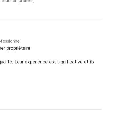
illeurs en premier)
ofessionnel
er propriétaire
alité. Leur expérience est significative et ils