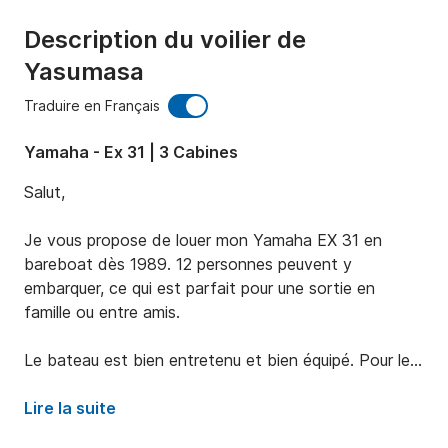
Description du voilier de
Yasumasa
Traduire en Français
Yamaha - Ex 31 | 3 Cabines
Salut,

Je vous propose de louer mon Yamaha EX 31 en 
bareboat dès 1989. 12 personnes peuvent y 
embarquer, ce qui est parfait pour une sortie en 
famille ou entre amis.

Le bateau est bien entretenu et bien équipé. Pour le 
slepping, il a 3 cabines, 6 couchettes. Vous trouverez 
tout le confort à bord avec un wc, une kitchenette, 
Lire la suite
une table à manger, des prises allume-cigare.
