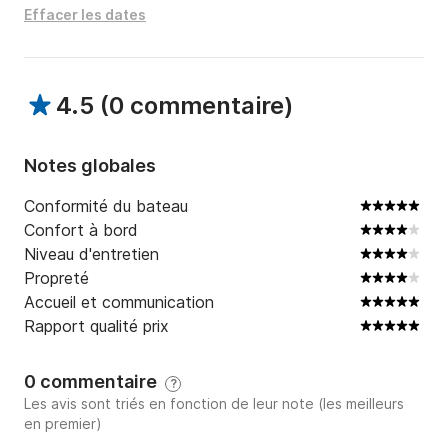
Effacer les dates
N'hésitez pas à me contacter via le service de 
messagerie Click & Boat pour plus d'informations.

4.5
(
0 commentaire
)
À bientôt !
Notes globales
Conformité du bateau
Confort à bord
Niveau d'entretien
Propreté
Accueil et communication
Rapport qualité prix
0 commentaire
?
Les avis sont triés en fonction de leur note (les meilleurs
en premier)