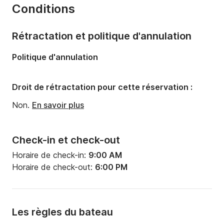
Conditions
Nombre de couchages:
6
Longueur:
9.4m
Rétractation et politique d'annulation
Largeur:
3.3m
Politique d'annulation
Tirant d'eau:
1.8m
Puissance moteur:
16cv
Droit de rétractation pour cette réservation :
Non.
En savoir plus
Check-in et check-out
Horaire de check-in:
9:00 AM
Horaire de check-out:
6:00 PM
Les règles du bateau