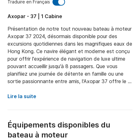
Traduire en Français
Axopar - 37 | 1 Cabine
Présentation de notre tout nouveau bateau à moteur 
Axopar 37 2024, désormais disponible pour des 
excursions quotidiennes dans les magnifiques eaux de 
Hong Kong. Ce navire élégant et moderne est conçu 
pour offrir l'expérience de navigation de luxe ultime 
pouvant accueillir jusqu'à 8 passagers. Que vous 
planifiiez une journée de détente en famille ou une 
sortie passionnante entre amis, l'Axopar 37 offre le 
mélange parfait de style, de confort et de 
performance.

Lire la suite
Équipé de toutes les commodités de luxe standard 
que vous pourriez souhaiter, ce bateau à moteur 
Équipements disponibles du
garantit une expérience haut de gamme sur l'eau. Des 
bateau à moteur
sièges moelleux aux systèmes de navigation de 