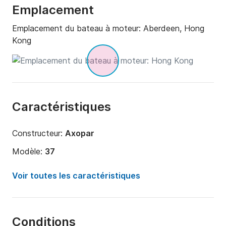
Emplacement
Emplacement du bateau à moteur:
Aberdeen, Hong
Kong
Caractéristiques
Constructeur:
Axopar
Modèle:
37
Puissance moteur:
700cv
Voir toutes les caractéristiques
Longueur:
11m
Année:
2024
Conditions
Capacité à bord:
8 personnes