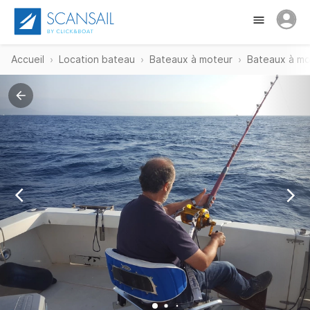
Accueil
Location bateau
Bateaux à moteur
Bateaux à mo