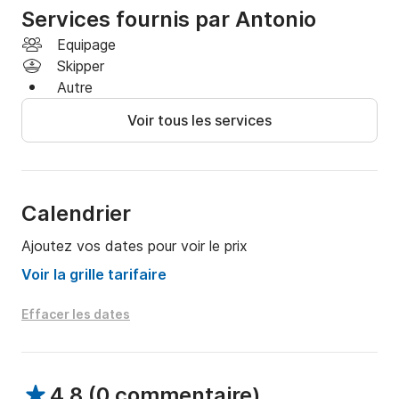
Services fournis par Antonio
N'hésitez pas et faites votre réservation au 
Equipage
Click&Boat, car c'est plus rapide et moins cher.

Skipper
Autre
Allons pêcher!

Voir tous les services
++

Pour plus d'informations telles que des équipements 
non mentionnés ou des extras, vous pouvez nous 
demander via le service de messagerie de la 
Calendrier
plateforme.

Ajoutez vos dates pour voir le prix
++
Voir la grille tarifaire
Effacer les dates
4.8
(
0 commentaire
)