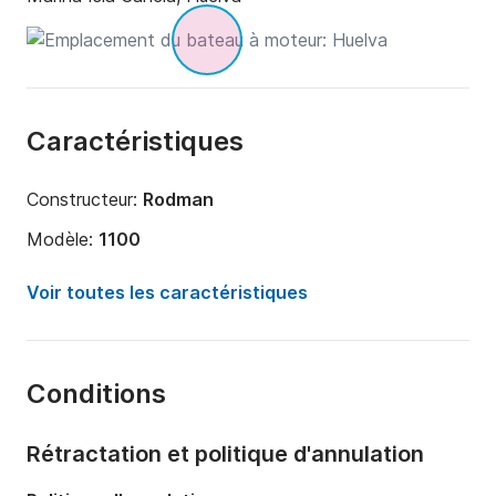
Caractéristiques
Constructeur:
Rodman
Modèle:
1100
Puissance moteur:
520cv
Voir toutes les caractéristiques
Longueur:
11m
Année:
2010
Conditions
Capacité à bord:
10 personnes
Nombre de cabines:
1
Rétractation et politique d'annulation
Nombre de couchages:
2