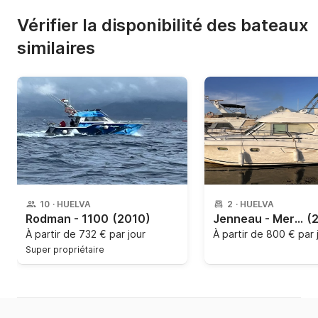
Vérifier la disponibilité des bateaux
similaires
10
·
HUELVA
2
·
HUELVA
Rodman - 1100
(2010)
Jenneau - Merry Fisher 925 Fly
(
À partir de
732 € par jour
À partir de
800 € par 
Super propriétaire