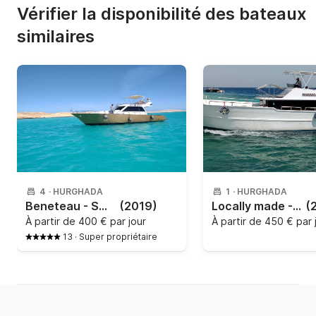
Vérifier la disponibilité des bateaux
similaires
4
·
HURGHADA
1
·
HURGHADA
Beneteau - Swift 44
(2019)
Locally made - Man
(
À partir de
400 € par jour
À partir de
450 € par 
13
·
Super propriétaire