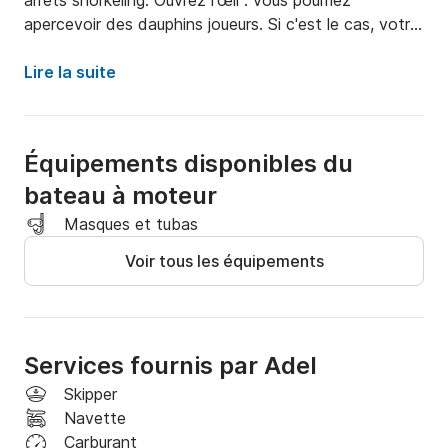
arrêts snorkeling. Ouvrez l'œil : vous pourriez 
apercevoir des dauphins joueurs. Si c'est le cas, votre 
capitaine vous emmènera au plus près pour une 
rencontre inoubliable dans leur habitat naturel.

Lire la suite
* Capacité : Jusqu'à 8 personnes.

Équipements disponibles du
* Durée : 3 heures en privé

bateau à moteur
* Type d'excursion : Excursions et expériences de 
Masques et tubas
luxe de courte durée

Voir tous les équipements
Points forts :

* Semi-rigide privé avec capitaine.

Services fournis par Adel
* Observation des dauphins et snorkeling guidé.

Skipper
Navette
* Accès privé et rapide aux meilleurs sites.

Carburant