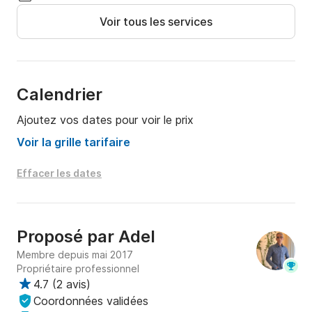
Voir tous les services
* Idéal pour les couples, les familles et les petits 
groupes.

Profitez gratuitement de l'équipement de snorkeling 
(masque et palmes), d'eau et de boissons non 
Calendrier
alcoolisées, de collations, du confort optimal avec 
Ajoutez vos dates pour voir le prix
gilets de sauvetage, de la possibilité de nager avec 
les dauphins et des transferts depuis/vers votre hôtel 
Voir la grille tarifaire
à Hurghada.

Effacer les dates
Tarifs :

Jusqu'à 8 personnes = 370 €.

Proposé par
Adel
Membre depuis mai 2017
**Horaires de départ :

Propriétaire professionnel
4.7
(
2 avis
)
Nous proposons 2 sorties par jour en hiver.

Coordonnées validées