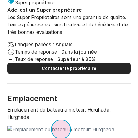
Super propriétaire
Excursion

Adel est un Super propriétaire
Les Super Propriétaires sont une garantie de qualité.
Nous organisons 3 excursions par jour en été.

Leur expérience est significative et ils bénéficient de
très bonnes évaluations.
Excursion 1 : 8h30 – 11h30

Langues parlées :
Anglais
Excursion 2 : 12h00 – 15h00

Temps de réponse :
Dans la journée
Taux de réponse :
Supérieur à 95%
Excursion 3 : 15h30 – 18h30 (ou jusqu’au coucher du 
Contacter le propriétaire
soleil)
Emplacement
Emplacement du bateau à moteur:
Hurghada,
Hurghada