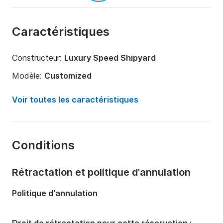
Caractéristiques
Constructeur:
Luxury Speed Shipyard
Modèle:
Customized
Puissance moteur:
3600cv
Voir toutes les caractéristiques
Longueur:
36m
Année:
2025
Conditions
Capacité à bord:
8 personnes
Nombre de salles de bains:
1
Rétractation et politique d'annulation
Politique d'annulation