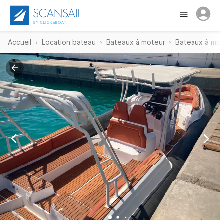
Accueil
Location bateau
Bateaux à moteur
Bateaux à mo