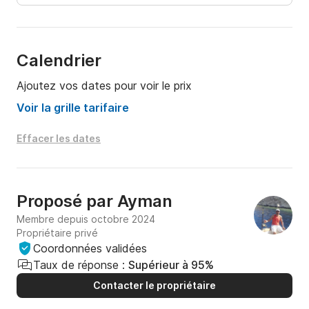
Montez à bord, profitez du soleil et plongez dans 
des eaux turquoise. Notre Birchwood 44 est 
parfaitement entretenu et prêt à vous offrir une 
Calendrier
journée de luxe en mer inoubliable.
Ajoutez vos dates pour voir le prix
Voir la grille tarifaire
Effacer les dates
Proposé par
Ayman
Membre depuis octobre 2024
Propriétaire privé
Coordonnées validées
Taux de réponse :
Supérieur à 95%
Contacter le propriétaire