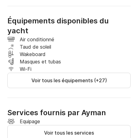
Flybridge et pont soleil avec vue panoramique

Matériel de plongée et de pêche inclus

Équipements disponibles du
yacht
Climatisation complète pour votre confort

Air conditionné
? Expériences à découvrir

Taud de soleil
Wakeboard
Plongée avec tuba aux îles Magawish ou Giftun

Masques et tubas
Wi-Fi
Croisières relaxantes

Voir tous les équipements (+27)
Découvrez des îles cachées et des plages cachées

Sorties de pêche palpitantes

Services fournis par Ayman
? Départ

Equipage
Voir tous les services
Hurghada,
