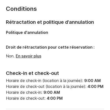
Capacité à bord:
8 personnes
Conditions
Équipage:
2 membres
Nombre de cabines:
2
Rétractation et politique d'annulation
Nombre de couchages:
3
Politique d'annulation
Nombre de salles de bains:
2
Puissance moteur:
350cv
Droit de rétractation pour cette réservation :
Non.
En savoir plus
Check-in et check-out
Horaire de check-in (location à la journée):
9:00 AM
Horaire de check-out (location à la journée):
4:00 PM
Horaire de check-in:
9:00 AM
Horaire de check-out:
4:00 PM