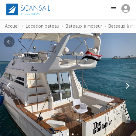
Accueil
Location bateau
Bateaux à moteur
Bateaux à mo