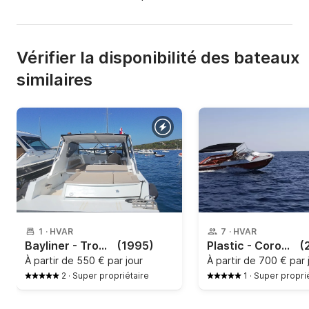
Vérifier la disponibilité des bateaux
similaires
1
·
HVAR
7
·
HVAR
Bayliner - Trophy
(1995)
Plastic - Coronet
(
À partir de
550 € par jour
À partir de
700 € par 
2
·
Super propriétaire
1
·
Super propri