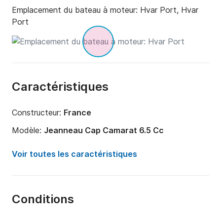
Emplacement du bateau à moteur:
Hvar Port, Hvar
Port
Caractéristiques
Constructeur:
France
Modèle:
Jeanneau Cap Camarat 6.5 Cc
Puissance moteur:
150cv
Voir toutes les caractéristiques
Longueur:
6.8m
Année:
2021
Conditions
Capacité à bord:
6 personnes
Nombre de cabines:
1