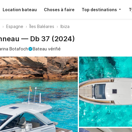
Location bateau
Choses à faire
Top destinations
T
Espagne
Îles Baléares
Ibiza
anneau — Db 37 (2024)
rina Botafoch
Bateau vérifié