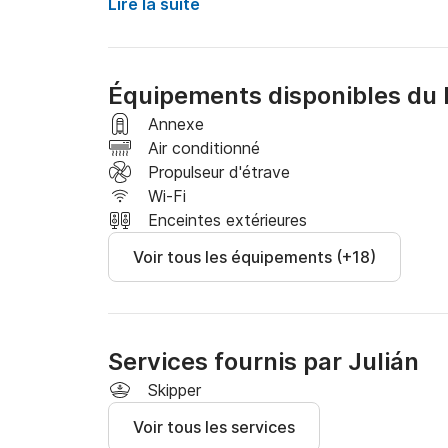
Il dispose de deux cabines intérieures avec cl
Lire la suite
d'un réfrigérateur idéal pour 4 personnes pour p
Une escapade romantique, une fête entre amis 
Équipements disponibles du 
expérience unique et inoubliable pour quelques j
Annexe
Attention, les permis pour les eaux intérieures
Air conditionné
bateaux un permis bateau est requis, valable p
Propulseur d'étrave
Wi-Fi
Attention, les permis pour les eaux intérieures
Enceintes extérieures
bateaux un permis bateau est requis, valable p
Voir tous les équipements (+18)
Services fournis par Julián
Skipper
Voir tous les services