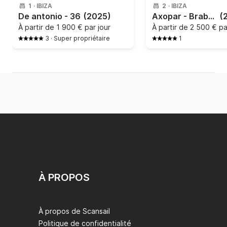
1
·
IBIZA
2
·
IBIZA
De antonio - 36
(2025)
Axopar - Brabus Shadow 900 Cross Cabin Deep Blue
(
À partir de
1 900 € par jour
À partir de
2 500 € pa
3
·
Super propriétaire
1
À PROPOS
À propos de Scansail
Politique de confidentialité