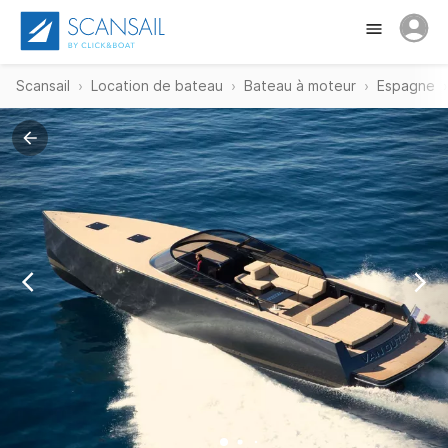
Scansail
Location de bateau
Bateau à moteur
Espagne