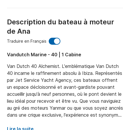
Description du bateau à moteur
de Ana
Traduire en Français
Vandutch Marine - 40 | 1 Cabine
Van Dutch 40 Alchemist. L'emblématique Van Dutch 
40 incarne le raffinement absolu à Ibiza. Représentés 
par Jet Service Yacht Agency, ces bateaux offrent 
un espace décloisonné et avant-gardiste pouvant 
accueillir jusqu'à neuf personnes, où le pont devient le 
lieu idéal pour recevoir et être vu. Que vous naviguiez 
au gré des moteurs Yanmar ou que vous soyez ancrés 
dans une crique exclusive, l'expérience est synonyme 
de confort absolu : un immense pont soleil, une 
cabine douillette et la liberté de profiter de moments 
Lire la suite