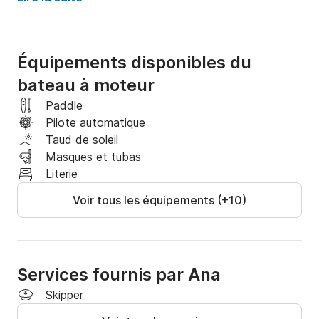
privilégiés avec vos animaux de compagnie et vos 
proches dans un cadre totalement privé. Un mariage 
parfait entre vitesse et luxe minimaliste pour ceux qui 
Équipements disponibles du
exigent l'excellence.
bateau à moteur
Paddle
Pilote automatique
Taud de soleil
Masques et tubas
Literie
Voir tous les équipements (+10)
Services fournis par Ana
Skipper