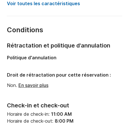
Puissance moteur:
480cv
Voir toutes les caractéristiques
Longueur:
12.08m
Année:
2016 (Rénové en 2016)
Conditions
Capacité à bord:
9 personnes
Nombre de cabines:
1
Rétractation et politique d'annulation
Nombre de couchages:
2
Politique d'annulation
Nombre de salles de bains:
1
Droit de rétractation pour cette réservation :
Non.
En savoir plus
Check-in et check-out
Horaire de check-in:
11:00 AM
Horaire de check-out:
8:00 PM