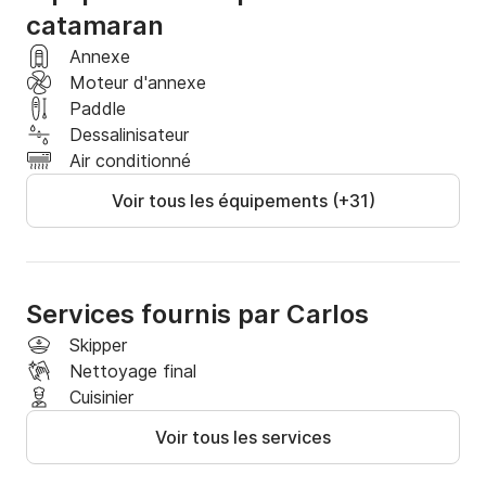
-Forfait confort inclus (literie)

catamaran
Annexe
Les prix ne comprennent pas :

Moteur d'annexe
-Amarrage dans d'autres ports.

Paddle
-Gaz et carburant. Le carburant utilisé n'est pas inclus 
Dessalinisateur
dans le prix, bien que ce qui est généralement 
Air conditionné
dépensé pour une semaine sur les voiliers et 
catamarans soit une petite somme qui se situe entre 
Voir tous les équipements (+31)
100 € et 120 €, selon l'utilisation faite du moteur.

-Approvisionnement.

-Les serviettes.

-Nettoyage.
Services fournis par Carlos
Skipper
Nettoyage final
Cuisinier
Voir tous les services