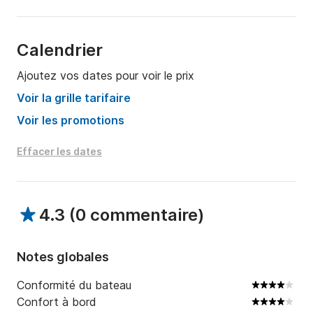
- TVA

NON inclus dans le prix:

Calendrier
- Carburant

Ajoutez vos dates pour voir le prix
Ce semi-rigide vous attend dans Click&Boat! Nous 
Voir la grille tarifaire
contacter!
Voir les promotions
Effacer les dates
4.3
(
0 commentaire
)
Notes globales
Conformité du bateau
Confort à bord