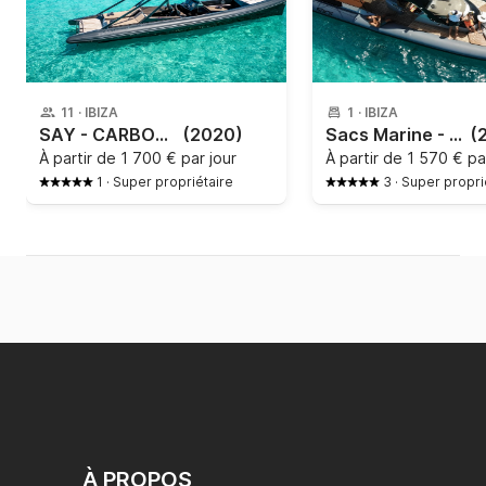
11
·
IBIZA
1
·
IBIZA
SAY - CARBON YACHT- 45 RIB
(2020)
Sacs Marine - Strider 13
(
À partir de
1 700 € par jour
À partir de
1 570 € pa
1
·
Super propriétaire
3
·
Super propri
À PROPOS