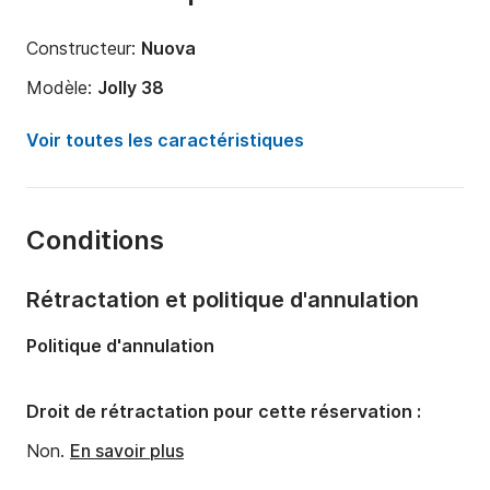
Constructeur:
Nuova
Modèle:
Jolly 38
Puissance moteur:
700cv
Voir toutes les caractéristiques
Longueur:
11.3m
Année:
2017
Conditions
Capacité à bord:
11 personnes
Rétractation et politique d'annulation
Politique d'annulation
Droit de rétractation pour cette réservation :
Non.
En savoir plus