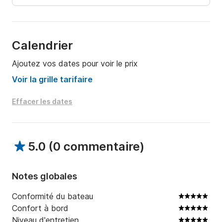
Les prix n'incluent pas : 

- carburant

- mouvements, amarrages dans d'autres ports

Calendrier
- repas à bord

Ajoutez vos dates pour voir le prix
- jet ski : 250€/jour (Un permis valide doit être 
présenté pour louer un jet ski)

Voir la grille tarifaire
- APA : 35% du prix de la location.
Effacer les dates
5.0
(
0 commentaire
)
Notes globales
Conformité du bateau
Confort à bord
Niveau d'entretien