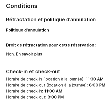
Conditions
Équipage:
4 membres
Nombre de cabines:
4
Rétractation et politique d'annulation
Nombre de couchages:
8
Politique d'annulation
Nombre de salles de bains:
5
Puissance moteur:
730cv
Droit de rétractation pour cette réservation :
Carburant:
750 L/h
Non.
En savoir plus
Check-in et check-out
Horaire de check-in (location à la journée):
11:30 AM
Horaire de check-out (location à la journée):
8:00 PM
Horaire de check-in:
11:00 AM
Horaire de check-out:
8:00 PM