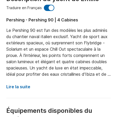
Traduire en Français
Pershing - Pershing 90 | 4 Cabines
Le Pershing 90 est l'un des modèles les plus admirés 
du chantier naval italien exclusif. Yacht de sport aux 
extérieurs spacieux, où surprennent son Flybridge - 
Solarium et un espace Chill Out spectaculaire à la 
proue. À l'intérieur, les points forts comprennent un 
salon lumineux et élégant et quatre cabines doubles 
spacieuses. Un yacht de luxe en état impeccable, 
idéal pour profiter des eaux cristallines d'Ibiza et de 
Formentera.

Lire la suite
Distribution externe : 

- Solarium à la proue

- Flybridge-Solarium

Équipements disponibles du
- Baignoire avec table à manger
