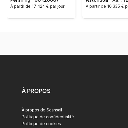
Pershing - 90
(2006)
Astondoa - Astondoa 102 GLX
(
À partir de
17 424 € par jour
À partir de
16 335 € p
À PROPOS
À propos de Scansail
Politique de confidentialité
Politique de cookies