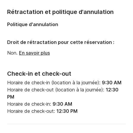
émergeant de l'eau. Vous pourrez admirer ses 
fascinantes formations géologiques et sa surface 
Rétractation et politique d'annulation
rocheuse colorée.

Politique d'annulation
Grotte de Popeye

Nommée d'après le film Popeye avec Robin Williams, 
Droit de rétractation pour cette réservation :
qui a été tourné ici, c'est un excellent endroit pour 
prendre des photos mémorables.

Non.
En savoir plus
Lagon de Cristal

Check-in et check-out
Durée de l'arrêt : 20 minutes

Horaire de check-in (location à la journée):
9:30 AM
Moins fréquenté que le Lagon Bleu mais tout aussi 
Horaire de check-out (location à la journée):
12:30
magnifique, le Lagon de Cristal est uniquement 
PM
accessible par bateau. Il abrite des grottes 
Horaire de check-in:
9:30 AM
incroyables, des sites de plongée de falaise 
Horaire de check-out:
12:30 PM
(facultatif) et l'emblématique Tour de Comino. Idéal 
pour la plongée avec tuba et la baignade.

Baie de Santa Marija
