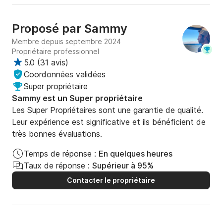
DURÉE

Excursions privées en bateau de 3 heures

Proposé par
Sammy
Skipper (anglophone)

Membre depuis septembre 2024
Propriétaire professionnel
HORAIRES DE DÉPART

5.0
(
31 avis
)
(à préciser avant la réservation)

Coordonnées validées
Super propriétaire
Itinéraire de 3 heures

Sammy est un Super propriétaire
Départ

Les Super Propriétaires sont une garantie de qualité.
Commencez votre excursion depuis notre point de 
Leur expérience est significative et ils bénéficient de
départ à Cirkewwa, où notre skipper vous accueillera 
très bonnes évaluations.
à bord pour une excursion en bateau mémorable.

Blue Lagoon, Malte

Temps de réponse :
En quelques heures
Durée de l'escale : 45 minutes

Taux de réponse :
Supérieur à 95%
Nagez dans les eaux cristallines de l'emblématique 
Contacter le propriétaire
Blue Lagoon, faites de la plongée avec tuba avec 
des dorades et des demoiselles, ou savourez un 
cocktail à l'ananas et prenez la photo parfaite.

Île de Cominotto
