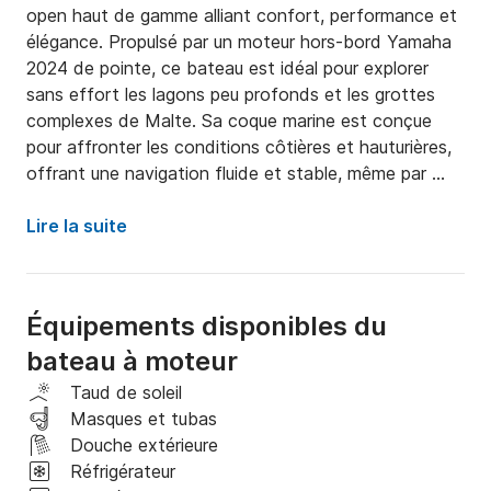
open haut de gamme alliant confort, performance et 
élégance. Propulsé par un moteur hors-bord Yamaha 
2024 de pointe, ce bateau est idéal pour explorer 
sans effort les lagons peu profonds et les grottes 
complexes de Malte. Sa coque marine est conçue 
pour affronter les conditions côtières et hauturières, 
offrant une navigation fluide et stable, même par 
temps changeant.

Lire la suite
À bord, vous trouverez de nombreux espaces pour 
vous détendre et profiter des magnifiques vues. Le 
bateau dispose d'un spacieux ponton avant, idéal 
Équipements disponibles du
pour bronzer ou se prélasser. Un 
bateau à moteur
réfrigérateur/congélateur sous la console permet de 
conserver vos boissons et collations au frais tout au 
Taud de soleil
long de la croisière. Pour plus de plaisir, nous 
Masques et tubas
fournissons des flotteurs, des nouilles, des masques 
Douche extérieure
et des tubas pour tous, vous assurant ainsi d'être 
Réfrigérateur
parfaitement équipé pour nager et faire du snorkeling 