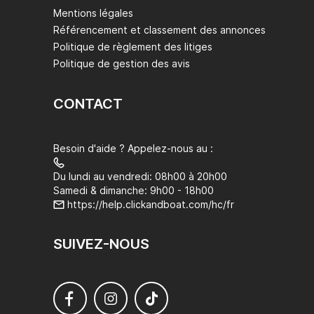
Système audio Bluetooth pour votre musique

Mentions légales
Carburant pour toute l'excursion

Référencement et classement des annonces
Réfrigérateur/congélateur pour garder vos boissons 
Politique de règlement des litiges
au frais

Politique de gestion des avis
Frites de plage

Bouées flottantes

CONTACT
Frais de marina et de lagon

Bateau haut de gamme Marinello

Caractéristiques du bateau :

Besoin d'aide ? Appelez-nous au :
Notre bateau spécialement conçu est équipé de :

Du lundi au vendredi: 08h00 à 20h00
Marinello Eden (ou similaire)

Samedi & dimanche: 9h00 - 18h00
https://help.clickandboat.com/hc/fr
Bain de soleil avant rembourré pour se prélasser

Échelle pour un accès facile à l'eau

Douche

SUIVEZ-NOUS
Taud pour l'ombre

Système audio

Sièges confortables

PRISE EN CHARGE :
