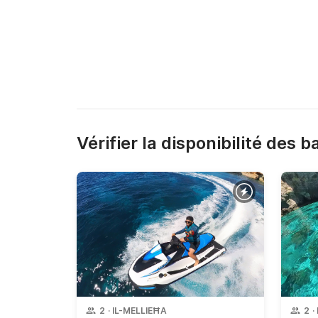
Location de jet ski de 30 minutes

Carburant

Gilet de sauvetage

Instructions complètes d'un instructeur expéri
Frais de marina et de port

Promenez-vous en toute confiance – Aucun per
Profitez de la liberté et des sensations fortes
requise. Des vues imprenables sur l'île de Com
Vérifier la disponibilité des 
à ne pas manquer. Que vous fassiez la course 
votre rythme, nos jet skis Yamaha WaveRunne
2
·
IL-MELLIEĦA
2
·