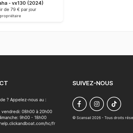
ha - vx130
(2024)
tir de
79 € par jour
propriétaire
CT
SUIVEZ-NOUS
ide ? Appelez-nous au :
u vendredi: 08h00 à 20h00
dimanche: 9h00 - 18h00
© Scansail 2026 - Tous droits rés
/help.clickandboat.com/hc/fr