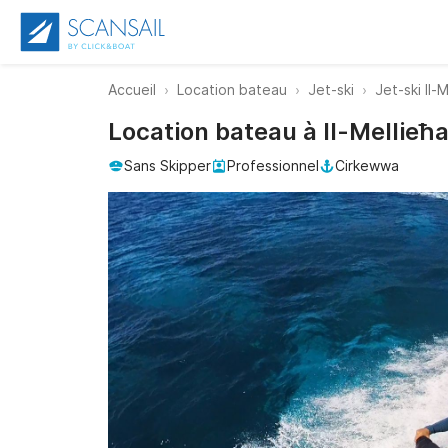
Accueil
Location bateau
Jet-ski
Jet-ski Il-
Location bateau à Il-Mellie
Sans Skipper
Professionnel
Cirkewwa