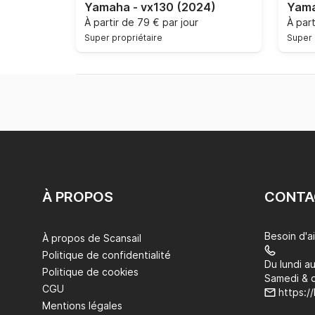
Yamaha - vx130
(2024)
Yama
À partir de
79 € par jour
À par
Super propriétaire
Super 
À PROPOS
CONTA
Besoin d'a
À propos de Scansail
Politique de confidentialité
Du lundi a
Politique de cookies
Samedi & 
CGU
https:/
Mentions légales