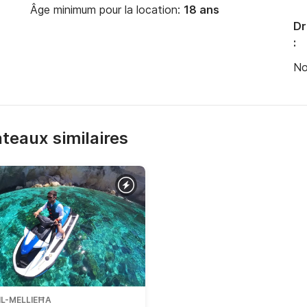
Âge minimum pour la location:
18 ans
Dr
:
menté

No
mis requis !

 du jet ski sans permis ni expérience préalable 
ino à la côte nord de Malte, c'est une aventure 
bateaux similaires
à travers les vagues ou que vous naviguiez à 
r VX 2024 sont prêts pour vous !
IL-MELLIEĦA