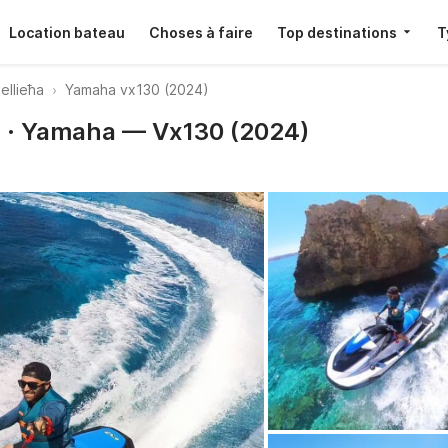
Location bateau
Choses à faire
Top destinations
T
Mellieħa
Yamaha vx130 (2024)
ħa · Yamaha — Vx130 (2024)