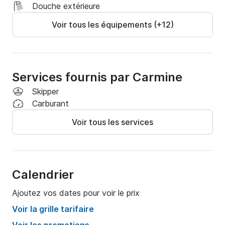
? Confort et Détente : Apéritif et boissons offerts, 
Douche extérieure
avec serviettes incluses pour un confort optimal.

Voir tous les équipements (+12)
? Puissance et performance : 290 chevaux pour une 
navigation fluide et rapide.

? Capacité : Idéal pour les groupes, avec une capacité 
Services fournis par Carmine
de 12 invités plus skipper.

Skipper
Carburant
? Réservez maintenant et découvrez les merveilles 
Voir tous les services
d'Ischia !

Vivez une aventure inoubliable dans les eaux 
cristallines de l'île, en découvrant la mer avec style.
Calendrier
Ajoutez vos dates pour voir le prix
Voir la grille tarifaire