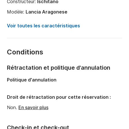
Constructeur:
Ischitano
Modèle:
Lancia Aragonese
Puissance moteur:
290cv
Voir toutes les caractéristiques
Longueur:
10m
Année:
2024
Conditions
Capacité à bord:
12 personnes
Nombre de salles de bains:
1
Rétractation et politique d'annulation
Politique d'annulation
Droit de rétractation pour cette réservation :
Non.
En savoir plus
Check-in et check-out