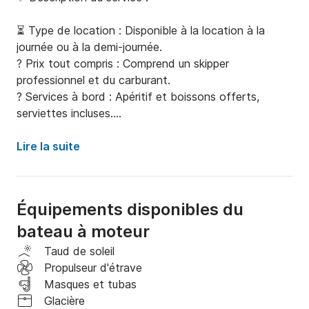
⏳ Type de location : Disponible à la location à la 
journée ou à la demi-journée.

? Prix tout compris : Comprend un skipper 
professionnel et du carburant.

? Services à bord : Apéritif et boissons offerts, 
serviettes incluses.

? Capacité : Maximum 12 invités + 1 skipper.

? Puissance : 290 chevaux.

Lire la suite
? Année de construction : Tout neuf, modèle 2024.

? Points forts :

Équipements disponibles du
? Exclusivité : Nouveau navire 2024 pour une 
bateau à moteur
expérience de luxe.

Taud de soleil
?‍✈️ Professionnalisme : Skipper inclus pour assurer 
Propulseur d'étrave
sécurité et compétence.

Masques et tubas
Glacière