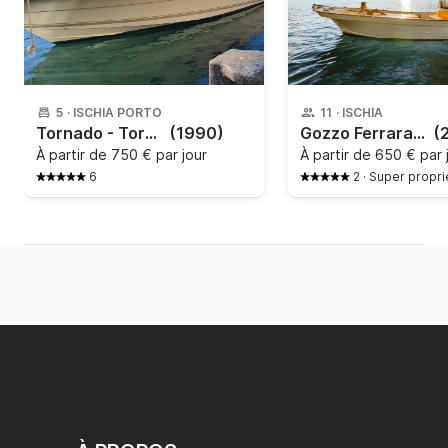
5
·
ISCHIA PORTO
11
·
ISCHIA
Tornado - Tornado 38 classic
(1990)
Gozzo Ferrara - Gozzo 35 ft
(
À partir de
750 € par jour
À partir de
650 € par 
6
2
·
Super propri