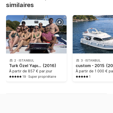
similaires
2
·
ISTANBUL
3
·
ISTANBUL
Turk Özel Yapım - 2015
(2016)
custom - 2015
(20
À partir de
857 € par jour
À partir de
1 000 € pa
19
·
Super propriétaire
1