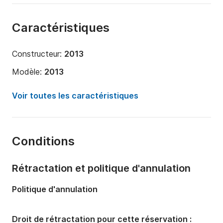
Caractéristiques
Constructeur:
2013
Modèle:
2013
Année:
2010 (Rénové en 2023)
Voir toutes les caractéristiques
Longueur:
16m
Capacité à bord:
12 personnes
Conditions
Équipage:
2 membres
Nombre de cabines:
1
Rétractation et politique d'annulation
Nombre de couchages:
1
Politique d'annulation
Nombre de salles de bains:
1
Puissance moteur:
800cv
Droit de rétractation pour cette réservation :