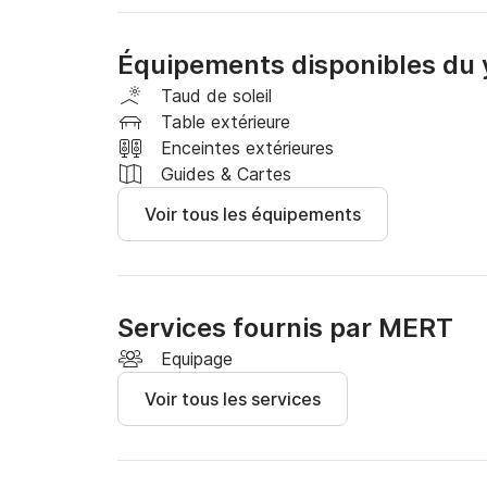
* Croisière au coucher du soleil à Istanbul

* Croisière sur le Bosphore

Équipements disponibles du
* Eveil sur le yacht

* Demande en mariage

Taud de soleil
* Mariage et événements spéciaux

Table extérieure
* Fête d'anniversaire

Enceintes extérieures
Guides & Cartes
Services supplémentaires :

Voir tous les équipements
* Décoration de table romantique

* Décoration de yacht

* Photographe professionnel et drone

Services fournis par MERT
* Danseur

* Violoniste

Equipage
* Spectacle laser

Voir tous les services
* Spectacle de volcan

Et plus encore...