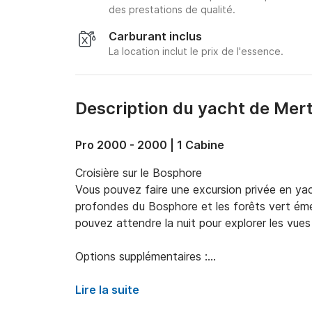
des prestations de qualité.
Carburant inclus
La location inclut le prix de l'essence.
Description du yacht de Mer
Pro 2000 - 2000 | 1 Cabine
Croisière sur le Bosphore

Vous pouvez faire une excursion privée en yac
profondes du Bosphore et les forêts vert émer
pouvez attendre la nuit pour explorer les vues 
Options supplémentaires :

* Petit-déjeuner sur le yacht

Lire la suite
* Visite en yacht des îles des Princes
