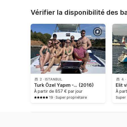
Vérifier la disponibilité des 
2
·
ISTANBUL
4
·
Turk Özel Yapım - 2015
(2016)
Elit 
À partir de
857 € par jour
À par
19
·
Super propriétaire
Super 