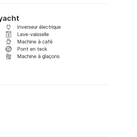
pas plus copieux, disponible pour 55 $ par 
nt pleinement satisfaits. Les deux options 
 yacht
 une présentation impeccable, ajoutant une 
nement.
Inverseur électrique
Lave-vaisselle
Machine à café
Pont en teck
Machine à glaçons