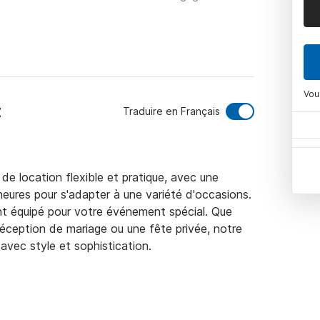
Vou
t
Traduire en Français
de location flexible et pratique, avec une 
eures pour s'adapter à une variété d'occasions. 
t équipé pour votre événement spécial. Que 
réception de mariage ou une fête privée, notre 
vec style et sophistication.

sons des options de restauration 
ouvez choisir parmi notre exquise carte de 
ite pour une atmosphère élégante et sociale. 