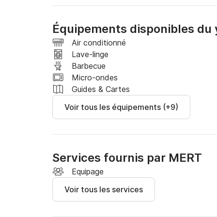
Alternativement, vous pouvez opter pour un re
personne, pour vous assurer que vos invités so
Équipements disponibles du
proposent des ingrédients de haute qualité et
touche de classe supplémentaire à votre évé
Air conditionné
Lave-linge
Barbecue
Micro-ondes
Guides & Cartes
Voir tous les équipements (+9)
Services fournis par MERT
Equipage
Voir tous les services