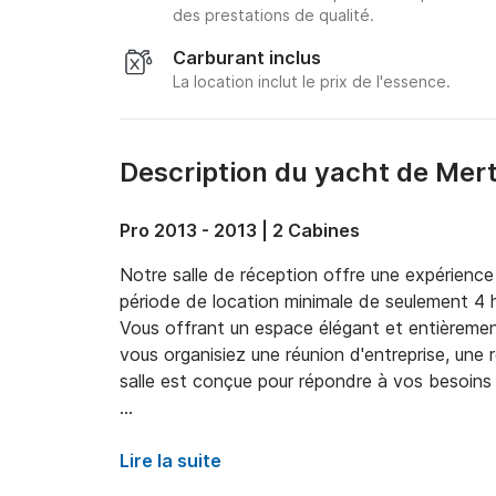
des prestations de qualité.
Carburant inclus
La location inclut le prix de l'essence.
Description du yacht de Mer
Pro 2013 - 2013 | 2 Cabines
Notre salle de réception offre une expérience 
période de location minimale de seulement 4 h
Vous offrant un espace élégant et entièremen
vous organisiez une réunion d'entreprise, une 
salle est conçue pour répondre à vos besoins a
Pour agrémenter votre événement, nous propo
supplémentaires pour ravir vos invités. Vous p
Lire la suite
cocktails, au prix de 40 $ par personne, parfa