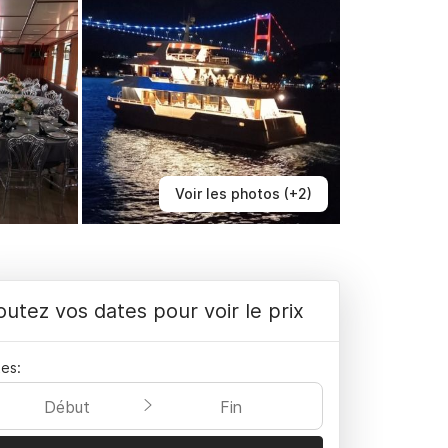
Voir les photos (+2)
outez vos dates pour voir le prix
es:
Début
Fin