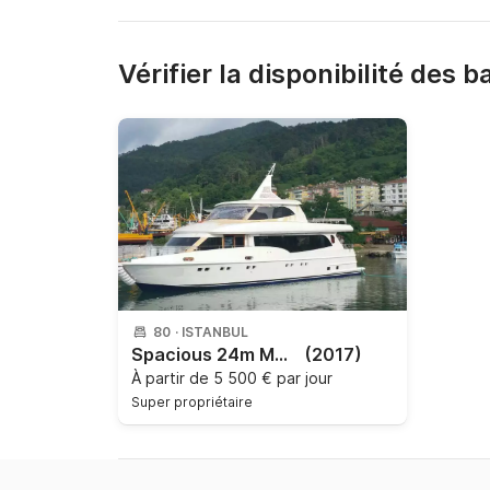
Vérifier la disponibilité des 
80
·
ISTANBUL
Spacious 24m Motoryat for 80 people B12 - Spacious 24m Motoryat for 80 people B12
(2017)
À partir de
5 500 € par jour
Super propriétaire