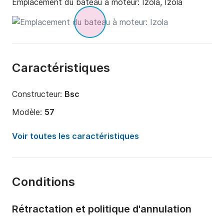
Emplacement du bateau à moteur:
Izola, Izola
Caractéristiques
Constructeur:
Bsc
Modèle:
57
Puissance moteur:
115cv
Voir toutes les caractéristiques
Longueur:
6m
Année:
2012
Conditions
Capacité à bord:
8 personnes
Rétractation et politique d'annulation