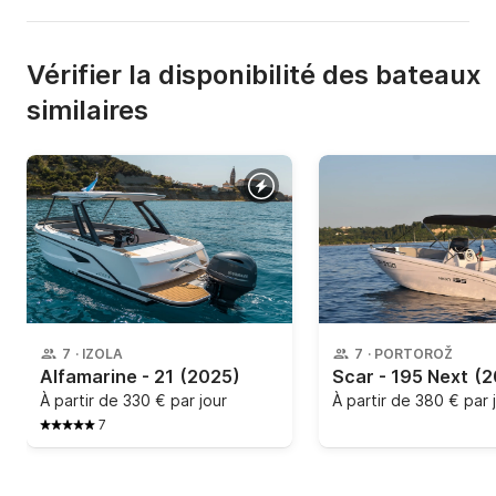
Vérifier la disponibilité des bateaux
similaires
7
·
IZOLA
7
·
PORTOROŽ
Alfamarine - 21
(2025)
Scar - 195 Next
(2
À partir de
330 € par jour
À partir de
380 € par 
7