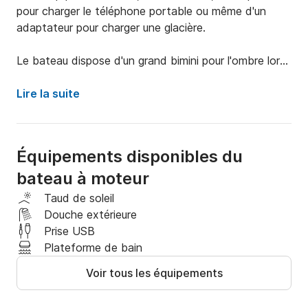
pour charger le téléphone portable ou même d'un 
adaptateur pour charger une glacière.

Le bateau dispose d'un grand bimini pour l'ombre lors 
des journées chaudes.

Lire la suite
La vitesse maximale du bateau est de 40 nœuds.

Le moteur est un Yamaha 4 temps de 115 ch.

Équipements disponibles du
Vous avez également à votre disposition un 
bateau à moteur
wakeboard ou une bouée tractée si besoin.
Taud de soleil
Douche extérieure
Prise USB
Plateforme de bain
Voir tous les équipements