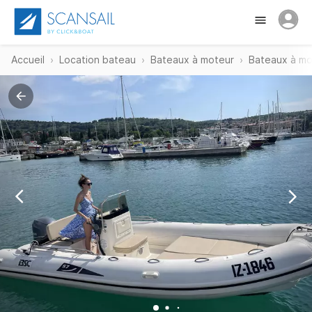
Accueil
Location bateau
Bateaux à moteur
Bateaux à mo