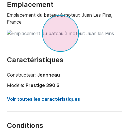
Emplacement
Emplacement du bateau à moteur:
Juan Les Pins,
France
Caractéristiques
Constructeur:
Jeanneau
Modèle:
Prestige 390 S
Puissance moteur:
520cv
Voir toutes les caractéristiques
Longueur:
12m
Année:
2015
Conditions
Capacité à bord:
9 personnes