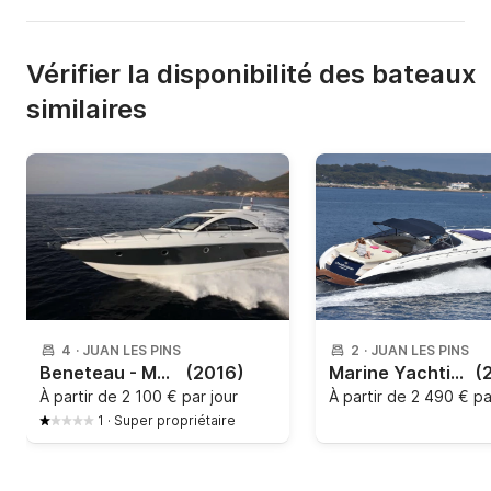
Vérifier la disponibilité des bateaux
similaires
4
·
JUAN LES PINS
2
·
JUAN LES PINS
Beneteau - Monte Carlo 42
(2016)
Marine Yachting - Mig 43
(
À partir de
2 100 € par jour
À partir de
2 490 € pa
1
·
Super propriétaire